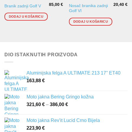
85,00
€
20,40
€
Nosač branika zadnji
Branik zadnji Golf V
Golf VI
DODAJ U KOŠARICU
DODAJ U KOŠARICU
DIO ISTAKNUTIH PROIZVODA
Aluminijska felga A ULTIMATE 213 17" ET40
163,88
€
Moto jakna Bering Gringo kožna
321,60
€
–
386,00
€
Raspon
cijena:
od
Moto jakna Rev'it Lucid Crno Bijela
321,60 €
223,90
€
do