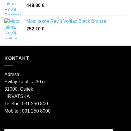
449,80
€
Moto jakna Rev'it Voltiac Black Bronze
252,10
€
KONTAKT
Adresa:
Svilajska ulica 30 g
31000, Osijek
HRVATSKA
Telefon: 031 250 800
Mobitel: 091 250 8000