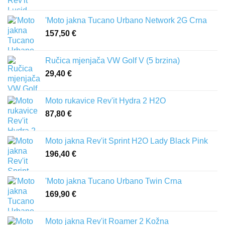
386,00 €
'Moto jakna Tucano Urbano Network 2G Crna
157,50
€
Ručica mjenjača VW Golf V (5 brzina)
29,40
€
Moto rukavice Rev'it Hydra 2 H2O
87,80
€
Moto jakna Rev'it Sprint H2O Lady Black Pink
196,40
€
'Moto jakna Tucano Urbano Twin Crna
169,90
€
Moto jakna Rev'it Roamer 2 Kožna