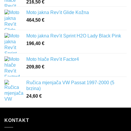
216,50
€
Moto jakna Rev'it Glide Kožna
464,50
€
Moto jakna Rev'it Sprint H2O Lady Black Pink
196,40
€
Moto hlače Rev'it Factor4
209,80
€
Ručica mjenjača VW Passat 1997-2000 (5
brzina)
24,60
€
KONTAKT