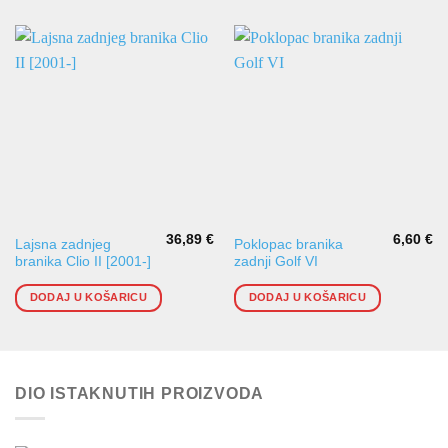
36,89
€
6,60
€
Lajsna zadnjeg
Poklopac branika
branika Clio II [2001-]
zadnji Golf VI
DODAJ U KOŠARICU
DODAJ U KOŠARICU
DIO ISTAKNUTIH PROIZVODA