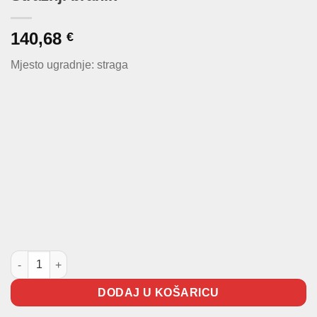
140,68
€
Mjesto ugradnje: straga
Stražnji branik količina
DODAJ U KOŠARICU