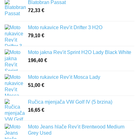
Blatobran Passat
72,33
€
Moto rukavice Rev'it Drifter 3 H2O
79,10
€
Moto jakna Rev'it Sprint H2O Lady Black White
196,40
€
Moto rukavice Rev'it Mosca Lady
51,00
€
Ručica mjenjača VW Golf IV (5 brzina)
16,65
€
Moto Jeans hlače Rev'it Brentwood Medium
Grey Used