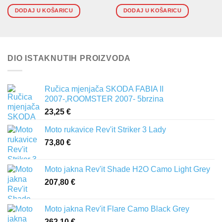
DODAJ U KOŠARICU
DODAJ U KOŠARICU
DIO ISTAKNUTIH PROIZVODA
Ručica mjenjača SKODA FABIA II
2007-,ROOMSTER 2007- 5brzina
23,25
€
Moto rukavice Rev'it Striker 3 Lady
73,80
€
Moto jakna Rev'it Shade H2O Camo Light Grey
207,80
€
Moto jakna Rev'it Flare Camo Black Grey
262,10
€