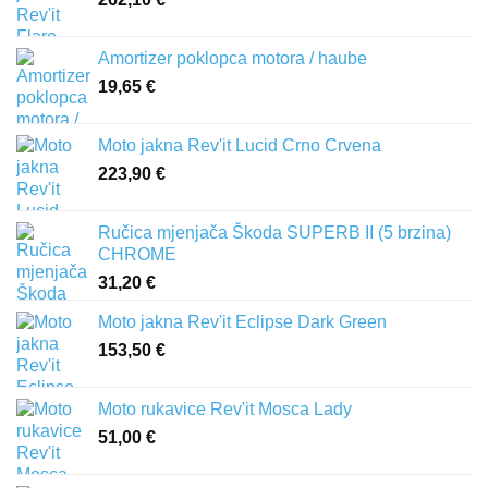
Amortizer poklopca motora / haube
19,65
€
Moto jakna Rev'it Lucid Crno Crvena
223,90
€
Ručica mjenjača Škoda SUPERB II (5 brzina)
CHROME
31,20
€
Moto jakna Rev'it Eclipse Dark Green
153,50
€
Moto rukavice Rev'it Mosca Lady
51,00
€