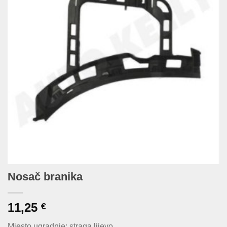
Nosač branika
11,25
€
Mjesto ugradnje: straga lijevo