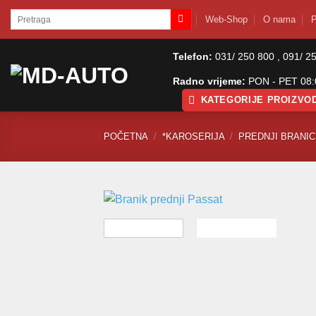
Skip
Pretraži:
Web-Shop
O nama
P
to
content
Telefon:
031/ 250 800 , 091/ 2
Radno vrijeme:
PON - PET 08:0
KATEGORIJE PROIZVO
POČETNA
/
*KAROSERIJA
/
PREDNJI BRANICI