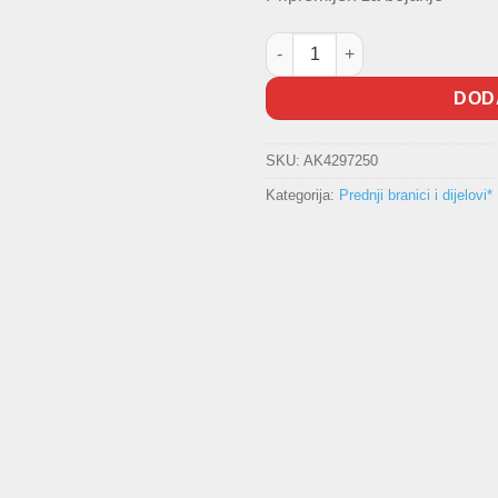
Branik prednji Passat količina
DOD
SKU:
AK4297250
Kategorija:
Prednji branici i dijelovi*