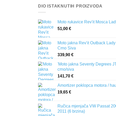
DIO ISTAKNUTIH PROIZVODA
Moto rukavice Rev'it Mosca Lad
51,00
€
Moto jakna Rev'it Outback Lady
Crno Siva
339,90
€
'Moto jakna Seventy Degrees J
crno/siva
141,70
€
Amortizer poklopca motora / ha
19,65
€
Ručica mjenjača VW Passat 20
2011 (6 brzina)