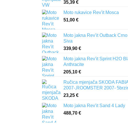
35,39
€
Moto rukavice Rev'it Mosca
51,00
€
Moto jakna Rev'it Outback Crno
Siva
339,90
€
Moto jakna Rev'it Sprint H2O B
Anthracite
205,10
€
Ručica mjenjača SKODA FABIA 
2007-,ROOMSTER 2007- 5brzi
23,25
€
Moto jakna Rev'it Sand 4 Lady
488,70
€