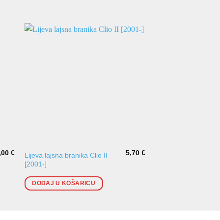
,00
€
5,70
€
Lijeva lajsna branika Clio II
Lajsne branika Clio I
[2001-]
SET
DODAJ U KOŠARICU
DODAJ U KOŠARI