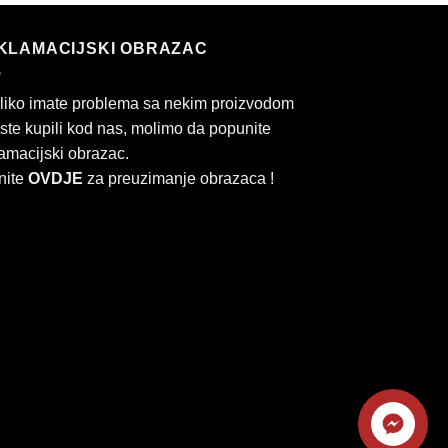
KLAMACIJSKI OBRAZAC
liko imate problema sa nekim proizvodom
 ste kupili kod nas, molimo da popunite
amacijski obrazac.
nite
OVDJE
za preuzimanje obrazaca !
Kontaktirajte
rd
Cash
nas