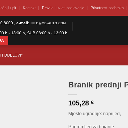
ošalji upit
Kontakt
Pravila i uvjeti poslovanja
Privatnost podataka
50 8000 ,
e-mail:
INFO@MD-AUTO.COM
0 h - 18:00 h, SUB 08:00 h - 13:00 h
DA
 I DIJELOVI*
Branik prednji 
105,28
€
Mjesto ugradnje: naprijed,
Pripremljen za bojanje