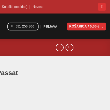
Kolačići (cookies)
Novosti
031 250 800
KOŠARICA /
0,00
€
PRIJAVA
Passat