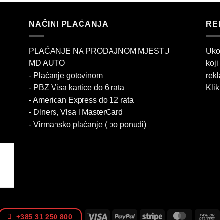
NAČINI PLAĆANJA
RE
PLAĆANJE NA PRODAJNOM MJESTU
Uko
MD AUTO
koji
- Plaćanje gotovinom
rekl
- PBZ Visa kartice do 6 rata
Klik
- American Express do 12 rata
- Diners, Visa i MasterCard
- Virmansko plaćanje ( po ponudi)
Visa
PayPal
Stripe
MasterCa
+385 31 250 800