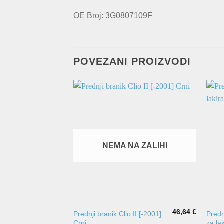
OE Broj: 3G0807109F
POVEZANI PROIZVODI
NEMA NA ZALIHI
46,64
€
Prednji branik Clio II [-2001]
Predn
Crni
za la