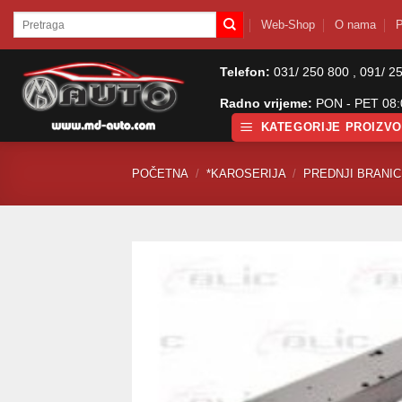
Skip
Pretraži:
Web-Shop
O nama
P
to
content
Telefon:
031/ 250 800 , 091/ 2
Radno vrijeme:
PON - PET 08:0
KATEGORIJE PROIZV
POČETNA
/
*KAROSERIJA
/
PREDNJI BRANICI