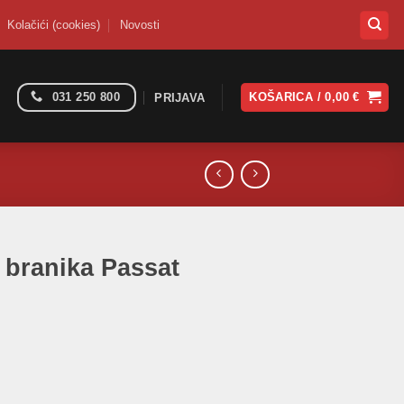
Kolačići (cookies)
Novosti
031 250 800
KOŠARICA /
0,00
€
PRIJAVA
 branika Passat