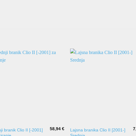
58,94
€
7
ji branik Clio II [-2001]
Lajsna branika Clio II [2001-]
kiranje
Srednja