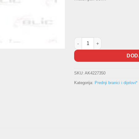
Nosač prednjeg branika Passat
DOD
SKU:
AK4227350
Kategorija:
Prednji branici i dijelovi*