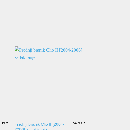
,95
€
174,57
€
Prednji branik Clio II [2004-
Rešetka branika Gol
2006] za lakiranje
srednja GTi