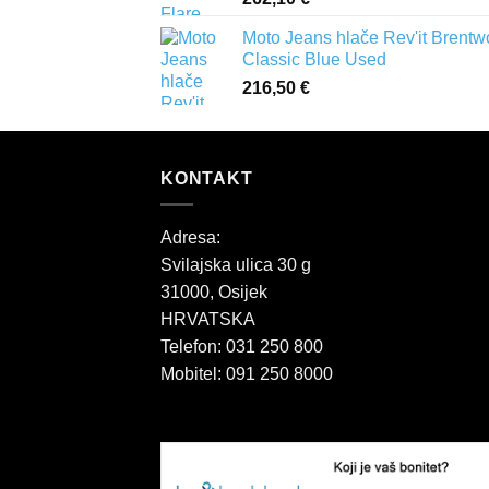
Moto Jeans hlače Rev'it Brent
Classic Blue Used
216,50
€
KONTAKT
Adresa:
Svilajska ulica 30 g
31000, Osijek
HRVATSKA
Telefon: 031 250 800
Mobitel: 091 250 8000