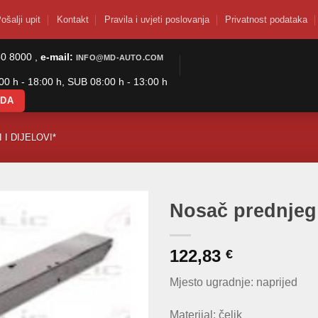
ošalji upit
Kontakt
Pravila i uvjeti poslovanja
Privatnost podataka
50 8000 ,
e-mail:
INFO@MD-AUTO.COM
0 h - 18:00 h, SUB 08:00 h - 13:00 h
ODA
 I DIJELOVI*
Nosač prednjeg
122,83
€
Mjesto ugradnje: naprijed
Materijal: čelik