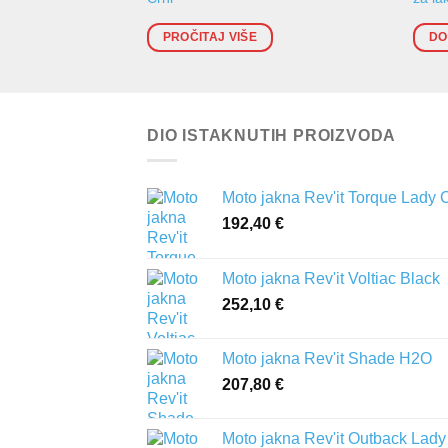
PROČITAJ VIŠE
DO
DIO ISTAKNUTIH PROIZVODA
Moto jakna Rev'it Torque Lady 
192,40
€
Moto jakna Rev'it Voltiac Black
252,10
€
Moto jakna Rev'it Shade H2O
207,80
€
Moto jakna Rev'it Outback Lady