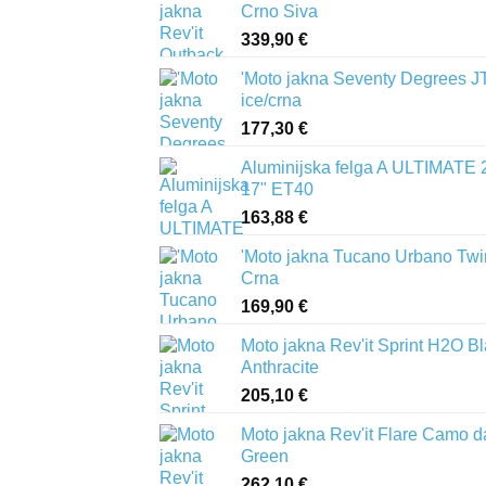
Crno Siva
339,90
€
'Moto jakna Seventy Degrees J
ice/crna
177,30
€
Aluminijska felga A ULTIMATE 
17" ET40
163,88
€
'Moto jakna Tucano Urbano Twi
Crna
169,90
€
Moto jakna Rev'it Sprint H2O B
Anthracite
205,10
€
Moto jakna Rev'it Flare Camo d
Green
262,10
€