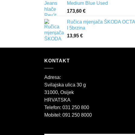
Medium Blue Used
173,60
€
Ručica mjenjača ŠKODA OCTA
I 5brzina
13,95
€
KONTAKT
Adresa:
Svilajska ulica 30 g
31000, Osijek
HRVATSKA
Telefon: 031 250 800
Mobitel: 091 250 8000