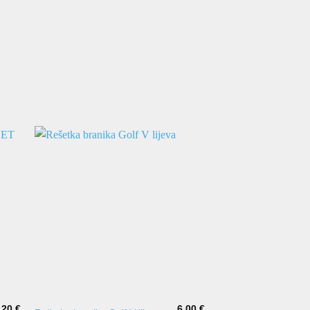
,20
€
6,00
€