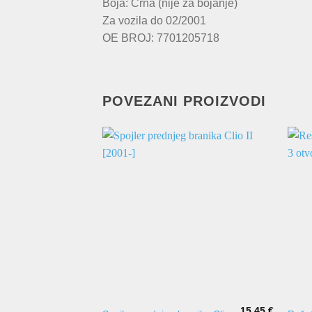
Boja: Crna (nije za bojanje)
Za vozila do 02/2001
OE BROJ: 7701205718
POVEZANI PROIZVODI
15,45
€