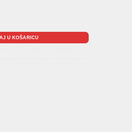
I [-2001] Crni količina
AJ U KOŠARICU