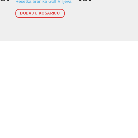
Prednji branik Clio II
Rešetka branika Golf V lijeva
za lakiranje
DODAJ U KOŠARICU
DODAJ U KOŠARI