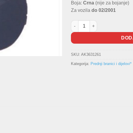
Boja:
Crna
(nije za bojanje)
Za vozila
do 02/2001
Lijevi poklopac maglenke Clio I
DOD
SKU:
AK3631261
Kategorija:
Prednji branici i dijelovi*