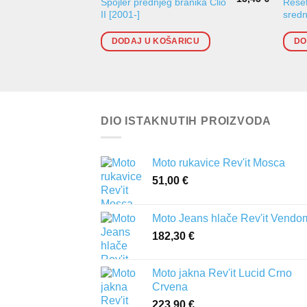
Spojler prednjeg branika Clio
Rešet
II [2001-]
sredn
DODAJ U KOŠARICU
DO
DIO ISTAKNUTIH PROIZVODA
Moto rukavice Rev'it Mosca
51,00
€
Moto Jeans hlače Rev'it Vendo
182,30
€
Moto jakna Rev'it Lucid Crno
Crvena
223,90
€