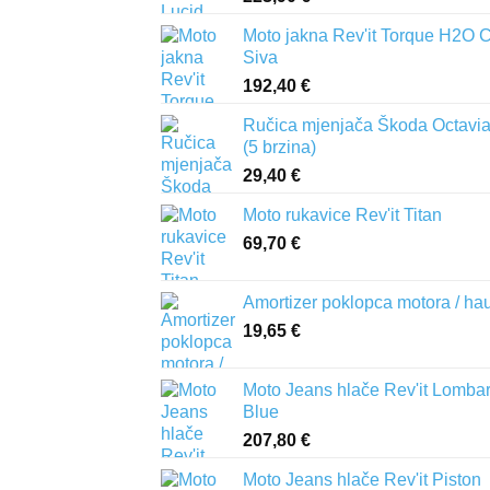
Moto jakna Rev'it Torque H2O 
Siva
192,40
€
Ručica mjenjača Škoda Octavia 
(5 brzina)
29,40
€
Moto rukavice Rev'it Titan
69,70
€
Amortizer poklopca motora / ha
19,65
€
Moto Jeans hlače Rev'it Lomba
Blue
207,80
€
Moto Jeans hlače Rev'it Piston