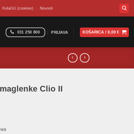
Kolačići (cookies)
Novosti
031 250 800
KOŠARICA /
0,00
€
PRIJAVA
 maglenke Clio II
evo