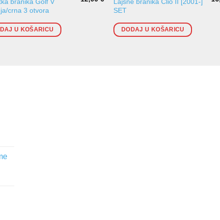
ka branika Golf V
Lajsne branika Clio II [2001-]
ja/crna 3 otvora
SET
DAJ U KOŠARICU
DODAJ U KOŠARICU
me