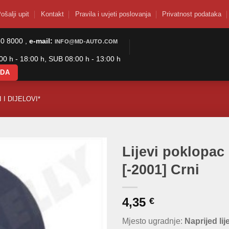
ošalji upit
Kontakt
Pravila i uvjeti poslovanja
Privatnost podataka
50 8000 ,
e-mail:
INFO@MD-AUTO.COM
0 h - 18:00 h, SUB 08:00 h - 13:00 h
ODA
 I DIJELOVI*
Lijevi poklopac
[-2001] Crni
4,35
€
Mjesto ugradnje:
Naprijed lij