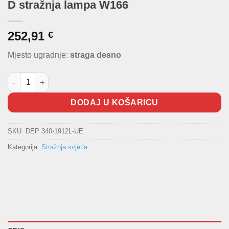
D stražnja lampa W166
252,91
€
Mjesto ugradnje:
straga desno
D stražnja lampa W166 količina
DODAJ U KOŠARICU
SKU:
DEP 340-1912L-UE
Kategorija:
Stražnja svjetla