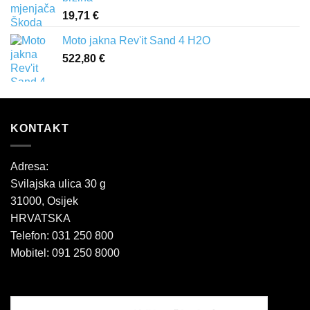
19,71
€
Moto jakna Rev'it Sand 4 H2O
522,80
€
KONTAKT
Adresa:
Svilajska ulica 30 g
31000, Osijek
HRVATSKA
Telefon: 031 250 800
Mobitel: 091 250 8000