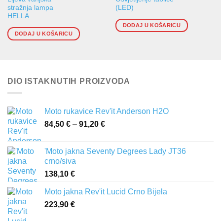
stražnja lampa
(LED)
HELLA
DODAJ U KOŠARICU
DODAJ U KOŠARICU
DIO ISTAKNUTIH PROIZVODA
Moto rukavice Rev'it Anderson H2O
84,50
€
–
91,20
€
Raspon
cijena:
od
'Moto jakna Seventy Degrees Lady JT36
84,50 €
crno/siva
do
138,10
€
91,20 €
Moto jakna Rev'it Lucid Crno Bijela
223,90
€