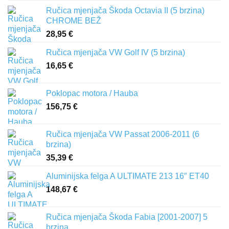
Ručica mjenjača Škoda Octavia II (5 brzina)
CHROME BEŽ
28,95
€
Ručica mjenjača VW Golf IV (5 brzina)
16,65
€
Poklopac motora / Hauba
156,75
€
Ručica mjenjača VW Passat 2006-2011 (6
brzina)
35,39
€
Aluminijska felga A ULTIMATE 213 16″ ET40
148,67
€
Ručica mjenjača Škoda Fabia [2001-2007] 5
brzina