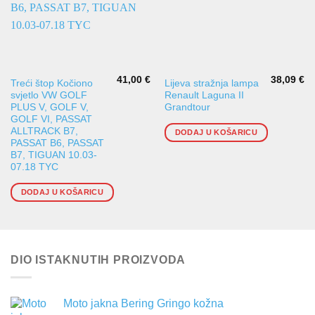
41,00
€
38,09
€
Treći štop Kočiono
Lijeva stražnja lampa
svjetlo VW GOLF
Renault Laguna II
PLUS V, GOLF V,
Grandtour
GOLF VI, PASSAT
ALLTRACK B7,
DODAJ U KOŠARICU
PASSAT B6, PASSAT
B7, TIGUAN 10.03-
07.18 TYC
DODAJ U KOŠARICU
DIO ISTAKNUTIH PROIZVODA
Moto jakna Bering Gringo kožna