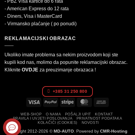
- PBZ Visa kartice do 6 rata
- American Express do 12 rata
- Diners, Visa i MasterCard
- Virmansko plaćanje ( po ponudi)
REKLAMACIJSKI OBRAZAC
Ukoliko imate problema sa nekim proizvodom koji ste
kupili kod nas, molimo da popunite reklamacijski obrazac.
Kliknite
OVDJE
za preuzimanje obrazaca !
+385 31 250 800
Visa
PayPal
Stripe
MasterCard
Cash
On
WEB-SHOP
O NAMA
POŠALJI UPIT
KONTAKT
Delivery
PRAVILA I UVJETI POSLOVANJA
PRIVATNOST PODATAKA
KOLAČIĆI (COOKIES)
NOVOSTI
Copyright 2012-2026 ©
MD-AUTO
. Powered by
CMR-Hosting