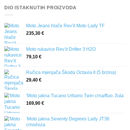
DIO ISTAKNUTIH PROIZVODA
Moto Jeans hlače Rev'it Moto Lady TF
235,30
€
Moto rukavice Rev'it Drifter 3 H2O
79,10
€
Ručica mjenjača Škoda Octavia II (5 brzina)
29,40
€
'Moto jakna Tucano Urbano Twin crna/fluo. žuta
169,90
€
'Moto jakna Seventy Degrees Lady JT36
crno/roza