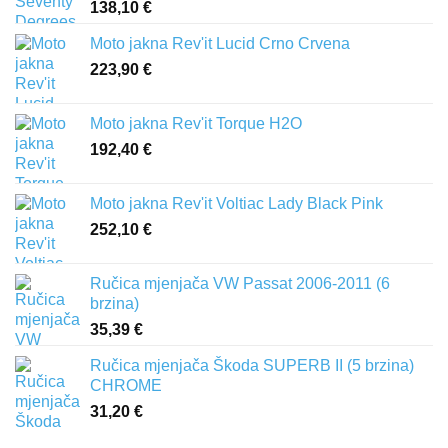
138,10
€
Moto jakna Rev'it Lucid Crno Crvena
223,90
€
Moto jakna Rev'it Torque H2O
192,40
€
Moto jakna Rev'it Voltiac Lady Black Pink
252,10
€
Ručica mjenjača VW Passat 2006-2011 (6
brzina)
35,39
€
Ručica mjenjača Škoda SUPERB II (5 brzina)
CHROME
31,20
€