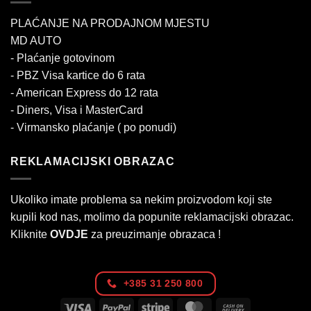
PLAĆANJE NA PRODAJNOM MJESTU
MD AUTO
- Plaćanje gotovinom
- PBZ Visa kartice do 6 rata
- American Express do 12 rata
- Diners, Visa i MasterCard
- Virmansko plaćanje ( po ponudi)
REKLAMACIJSKI OBRAZAC
Ukoliko imate problema sa nekim proizvodom koji ste
kupili kod nas, molimo da popunite reklamacijski obrazac.
Kliknite
OVDJE
za preuzimanje obrazaca !
+385 31 250 800
Visa
PayPal
Stripe
MasterCard
Cash