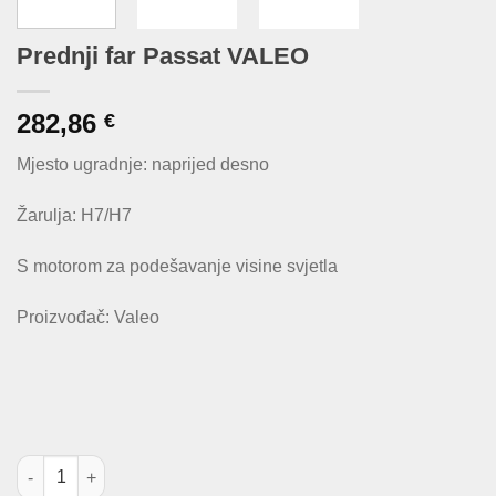
Prednji far Passat VALEO
282,86
€
Mjesto ugradnje: naprijed desno
Žarulja: H7/H7
S motorom za podešavanje visine svjetla
Proizvođač: Valeo
Prednji far Passat VALEO količina