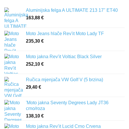
Aluminijska felga A ULTIMATE 213 17" ET40
163,88
€
Moto Jeans hlače Rev'it Moto Lady TF
235,30
€
Moto jakna Rev'it Voltiac Black Silver
252,10
€
Ručica mjenjača VW Golf V (5 brzina)
29,40
€
'Moto jakna Seventy Degrees Lady JT36
crno/roza
138,10
€
Moto jakna Rev'it Lucid Crno Crvena