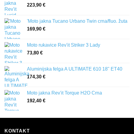
223,90
€
'Moto jakna Tucano Urbano Twin crna/fluo. žuta
169,90
€
Moto rukavice Rev'it Striker 3 Lady
73,80
€
Aluminijska felga A ULTIMATE 610 18" ET40
174,30
€
Moto jakna Rev'it Torque H2O Crna
192,40
€
KONTAKT