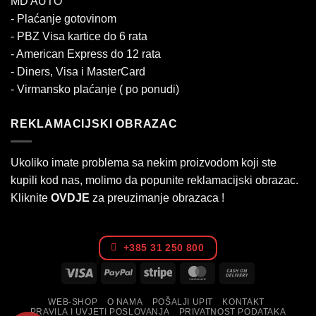
MD AUTO
- Plaćanje gotovinom
- PBZ Visa kartice do 6 rata
- American Express do 12 rata
- Diners, Visa i MasterCard
- Virmansko plaćanje ( po ponudi)
REKLAMACIJSKI OBRAZAC
Ukoliko imate problema sa nekim proizvodom koji ste
kupili kod nas, molimo da popunite reklamacijski obrazac.
Kliknite
OVDJE
za preuzimanje obrazaca !
+385 31 250 800
Visa
PayPal
Stripe
MasterCard
Cash
On
WEB-SHOP
O NAMA
POŠALJI UPIT
KONTAKT
Delivery
PRAVILA I UVJETI POSLOVANJA
PRIVATNOST PODATAKA