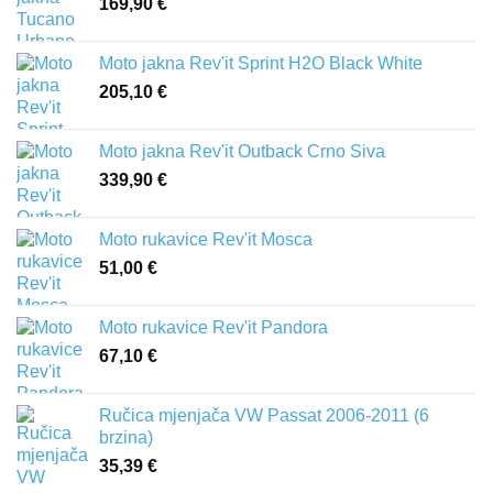
169,90
€
Moto jakna Rev'it Sprint H2O Black White
205,10
€
Moto jakna Rev'it Outback Crno Siva
339,90
€
Moto rukavice Rev'it Mosca
51,00
€
Moto rukavice Rev'it Pandora
67,10
€
Ručica mjenjača VW Passat 2006-2011 (6
brzina)
35,39
€