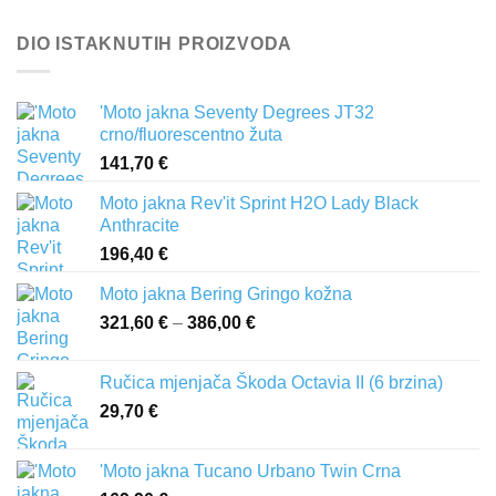
DIO ISTAKNUTIH PROIZVODA
'Moto jakna Seventy Degrees JT32
crno/fluorescentno žuta
141,70
€
Moto jakna Rev'it Sprint H2O Lady Black
Anthracite
196,40
€
Moto jakna Bering Gringo kožna
321,60
€
–
386,00
€
Raspon
cijena:
od
Ručica mjenjača Škoda Octavia II (6 brzina)
321,60 €
29,70
€
do
386,00 €
'Moto jakna Tucano Urbano Twin Crna