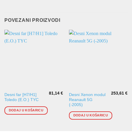
POVEZANI PROIZVODI
81,14
€
253,61
€
Desni far [H7/H1]
Desni Xenon modul
Toledo (E.O.) TYC
Reanault 5G
(-2005)
DODAJ U KOŠARICU
DODAJ U KOŠARICU