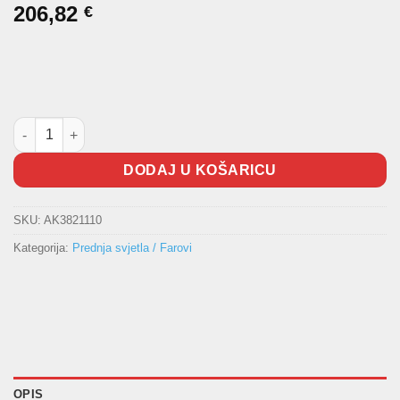
206,82
€
Desni far [H7/H7] Toledo (E.O.) Valeo količina
DODAJ U KOŠARICU
SKU:
AK3821110
Kategorija:
Prednja svjetla / Farovi
OPIS