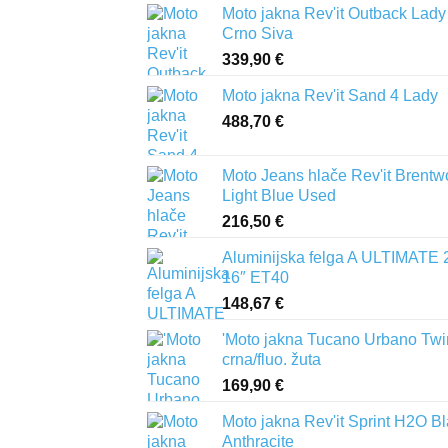
Moto jakna Rev'it Outback Lady
Crno Siva
339,90
€
Moto jakna Rev'it Sand 4 Lady
488,70
€
Moto Jeans hlače Rev'it Brent
Light Blue Used
216,50
€
Aluminijska felga A ULTIMATE 
16″ ET40
148,67
€
'Moto jakna Tucano Urbano Twi
crna/fluo. žuta
169,90
€
Moto jakna Rev'it Sprint H2O B
Anthracite