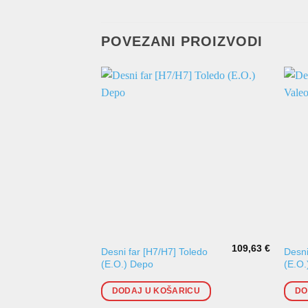
POVEZANI PROIZVODI
109,63
€
Desni far [H7/H7] Toledo
Desni
(E.O.) Depo
(E.O.
DODAJ U KOŠARICU
DO