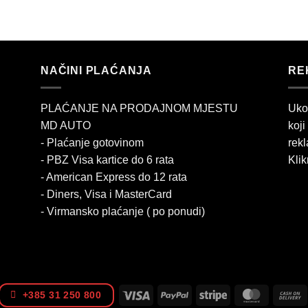
NAČINI PLAĆANJA
RE
PLAĆANJE NA PRODAJNOM MJESTU
Uko
MD AUTO
koji
- Plaćanje gotovinom
rekl
- PBZ Visa kartice do 6 rata
Klik
- American Express do 12 rata
- Diners, Visa i MasterCard
- Virmansko plaćanje ( po ponudi)
Visa
PayPal
Stripe
MasterCa
+385 31 250 800