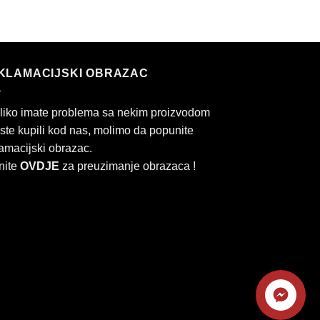
KLAMACIJSKI OBRAZAC
liko imate problema sa nekim proizvodom
 ste kupili kod nas, molimo da popunite
amacijski obrazac.
nite
OVDJE
za preuzimanje obrazaca !
Kontaktirajte
rd
Cash
nas