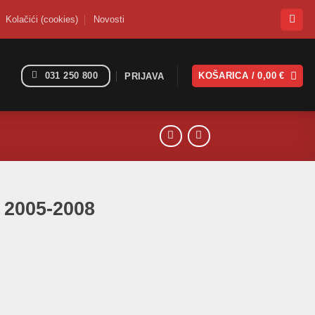
Kolačići (cookies)
Novosti
031 250 800
KOŠARICA /
0,00
€
PRIJAVA
 2005-2008