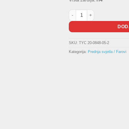
Far prednji TYC 2005-2008 kol
DOD
SKU:
TYC 20-0848-05-2
Kategorija:
Prednja svjetla / Farovi