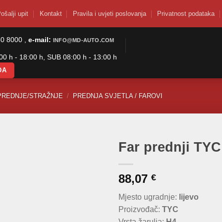
ošalji upit
Kontakt
Pravila i uvjeti poslovanja
Privatnost podataka
50 8000 ,
e-mail:
INFO@MD-AUTO.COM
0 h - 18:00 h, SUB 08:00 h - 13:00 h
DA
PREDNJE/STRAŽNJE
/
PREDNJA SVJETLA / FAROVI
Far prednji TYC
88,07
€
Mjesto ugradnje:
lijevo
Proizvođač:
TYC
Vrsta žarulja:
H4