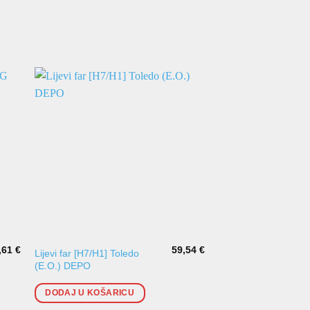
,61
€
59,54
€
Lijevi far [H7/H1] Toledo
Desni far [D1S/H1] T
(E.O.) DEPO
(A.O.) VALEO Xenon
DODAJ U KOŠARICU
DODAJ U KOŠARI