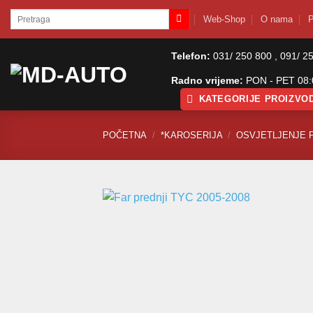
Skip
Pretraži:
Web-Shop
O nama
P
to
content
Telefon:
031/ 250 800 , 091/ 2
Radno vrijeme:
PON - PET 08:0
KATEGORIJE PROIZVO
POČETNA
/
*KAROSERIJA
/
OSVJETLJENJE 