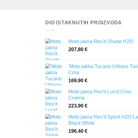
DIO ISTAKNUTIH PROIZVODA
Moto jakna Rev'it Shade H2O
207,80
€
'Moto jakna Tucano Urbano Twi
Crna
169,90
€
Moto jakna Rev'it Lucid Crno
Crvena
223,90
€
Moto jakna Rev'it Sprint H2O L
Black White
196,40
€