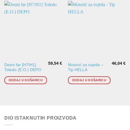
59,54
€
46,04
€
Desni far [H7/H1]
Motorić za svjetla –
Toledo (E.O.) DEPO
Tip HELLA
DODAJ U KOŠARICU
DODAJ U KOŠARICU
DIO ISTAKNUTIH PROIZVODA