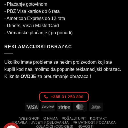
- Plaćanje gotovinom
- PBZ Visa kartice do 6 rata
- American Express do 12 rata
- Diners, Visa i MasterCard
- Virmansko plaćanje ( po ponudi)
REKLAMACIJSKI OBRAZAC
Ukoliko imate problema sa nekim proizvodom koji ste
kupili kod nas, molimo da popunite reklamacijski obrazac.
Kliknite
OVDJE
za preuzimanje obrazaca !
+385 31 250 800
Visa
PayPal
Stripe
MasterCard
Cash
On
WEB-SHOP
O NAMA
POŠALJI UPIT
KONTAKT
Delivery
PRAVILA I UVJETI POSLOVANJA
PRIVATNOST PODATAKA
KOLAČIĆI (COOKIES)
NOVOSTI