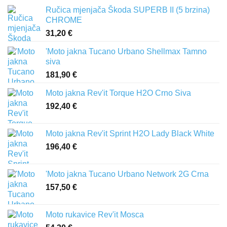
Ručica mjenjača Škoda SUPERB II (5 brzina)
CHROME
31,20
€
'Moto jakna Tucano Urbano Shellmax Tamno
siva
181,90
€
Moto jakna Rev'it Torque H2O Crno Siva
192,40
€
Moto jakna Rev'it Sprint H2O Lady Black White
196,40
€
'Moto jakna Tucano Urbano Network 2G Crna
157,50
€
Moto rukavice Rev'it Mosca