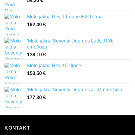
54,30
€
Moto jakna Rev'it Torque H2O Crna
192,40
€
'Moto jakna Seventy Degrees Lady JT36
crno/roza
138,10
€
Moto jakna Rev'it Eclipse
153,50
€
'Moto jakna Seventy Degrees JT44 crno/siva
177,30
€
KONTAKT