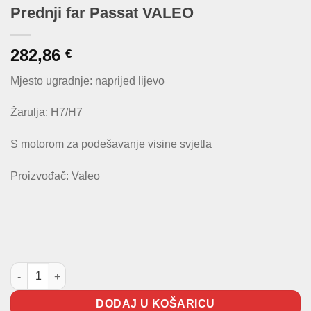
Prednji far Passat VALEO
282,86
€
Mjesto ugradnje: naprijed lijevo
Žarulja: H7/H7
S motorom za podešavanje visine svjetla
Proizvođač: Valeo
Prednji far Passat VALEO količina
DODAJ U KOŠARICU