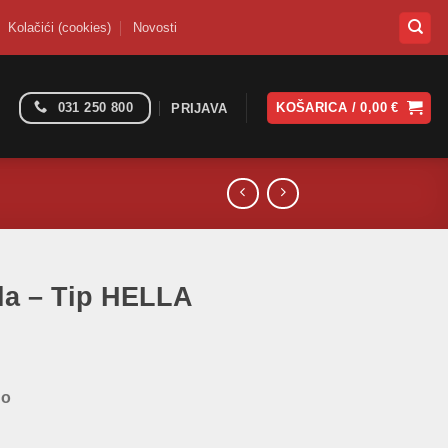
Kolačići (cookies)
Novosti
031 250 800
KOŠARICA /
0,00
€
PRIJAVA
tla – Tip HELLA
no