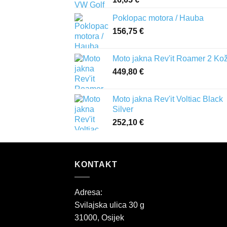
Poklopac motora / Hauba
156,75
€
Moto jakna Rev'it Roamer 2 Ko
449,80
€
Moto jakna Rev'it Voltiac Black
Silver
252,10
€
KONTAKT
Adresa:
Svilajska ulica 30 g
31000, Osijek