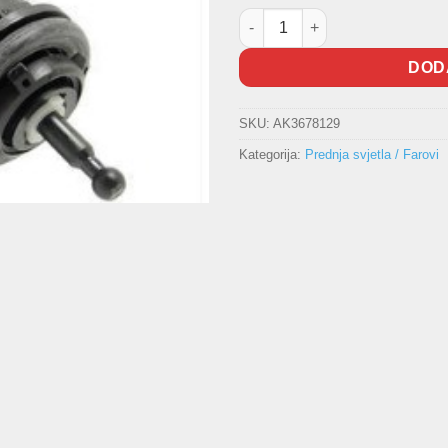
Motorić za svjetla - Tip HELLA
DOD
SKU:
AK3678129
Kategorija:
Prednja svjetla / Farovi