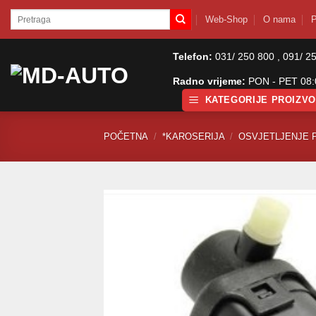
Skip
Pretraži:
Web-Shop
O nama
P
to
content
Telefon:
031/ 250 800 , 091/ 2
Radno vrijeme:
PON - PET 08:0
KATEGORIJE PROIZV
POČETNA
/
*KAROSERIJA
/
OSVJETLJENJE 