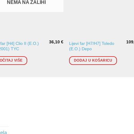
NEMA NA ZALIHI
36,10
€
109
 far [H4] Clio II (E.O.)
Lijevi far [H7/H7] Toledo
/2001) TYC
(E.O.) Depo
OČITAJ VIŠE
DODAJ U KOŠARICU
jela