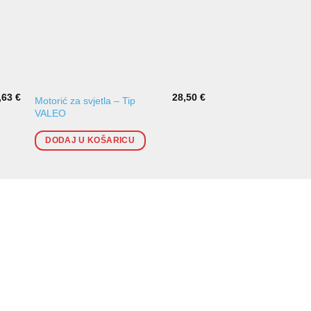
,63
€
28,50
€
Motorić za svjetla – Tip
Desni Xenon modul
VALEO
Reanault 5G (-2005)
DODAJ U KOŠARICU
DODAJ U KOŠARI