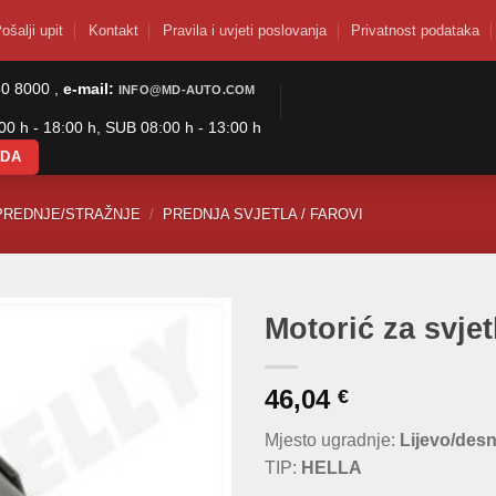
ošalji upit
Kontakt
Pravila i uvjeti poslovanja
Privatnost podataka
50 8000 ,
e-mail:
INFO@MD-AUTO.COM
0 h - 18:00 h, SUB 08:00 h - 13:00 h
ODA
PREDNJE/STRAŽNJE
/
PREDNJA SVJETLA / FAROVI
Motorić za svje
46,04
€
Mjesto ugradnje:
Lijevo/des
TIP:
HELLA