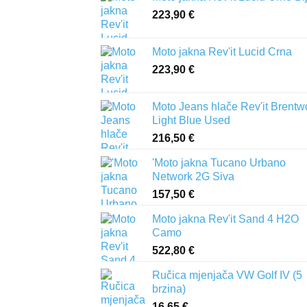
223,90
€
Moto jakna Rev'it Lucid Crna
223,90
€
Moto Jeans hlače Rev'it Brent
Light Blue Used
216,50
€
'Moto jakna Tucano Urbano
Network 2G Siva
157,50
€
Moto jakna Rev'it Sand 4 H2O
Camo
522,80
€
Ručica mjenjača VW Golf IV (5
brzina)
16,65
€