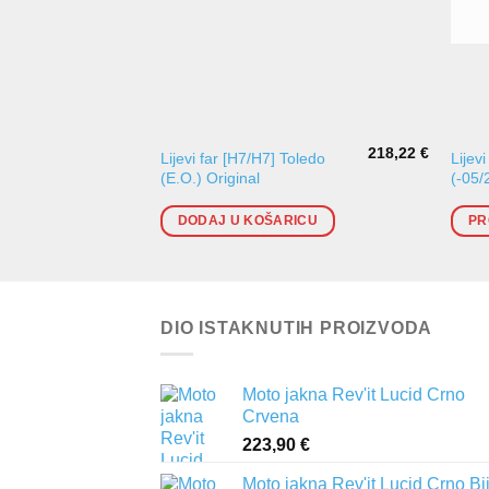
218,22
€
Lijevi far [H7/H7] Toledo
Lijevi
(E.O.) Original
(-05
DODAJ U KOŠARICU
PR
DIO ISTAKNUTIH PROIZVODA
Moto jakna Rev'it Lucid Crno
Crvena
223,90
€
Moto jakna Rev'it Lucid Crno Bi