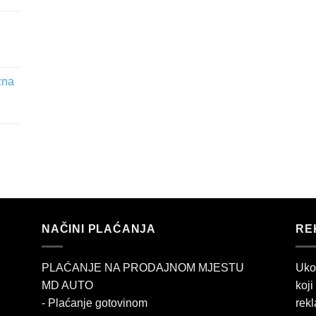
žna
NAČINI PLAĆANJA
RE
PLAĆANJE NA PRODAJNOM MJESTU
Uko
MD AUTO
koji
- Plaćanje gotovinom
rekl