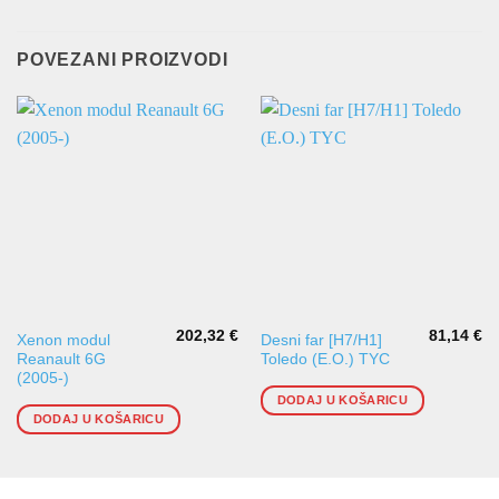
POVEZANI PROIZVODI
202,32
€
81,14
€
Xenon modul
Desni far [H7/H1]
Reanault 6G
Toledo (E.O.) TYC
(2005-)
DODAJ U KOŠARICU
DODAJ U KOŠARICU