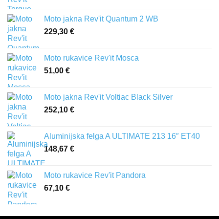
Moto jakna Rev'it Quantum 2 WB
229,30
€
Moto rukavice Rev'it Mosca
51,00
€
Moto jakna Rev'it Voltiac Black Silver
252,10
€
Aluminijska felga A ULTIMATE 213 16″ ET40
148,67
€
Moto rukavice Rev'it Pandora
67,10
€