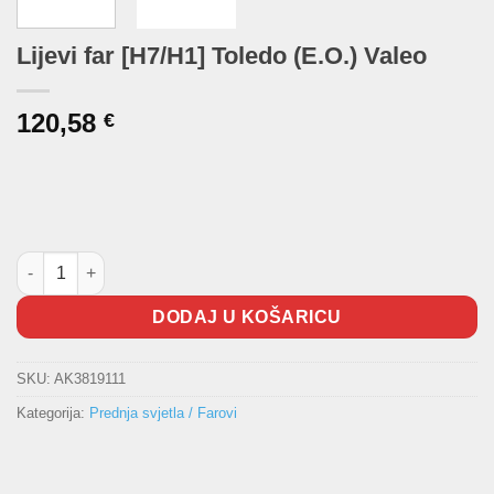
Lijevi far [H7/H1] Toledo (E.O.) Valeo
120,58
€
Lijevi far [H7/H1] Toledo (E.O.) Valeo količina
DODAJ U KOŠARICU
SKU:
AK3819111
Kategorija:
Prednja svjetla / Farovi