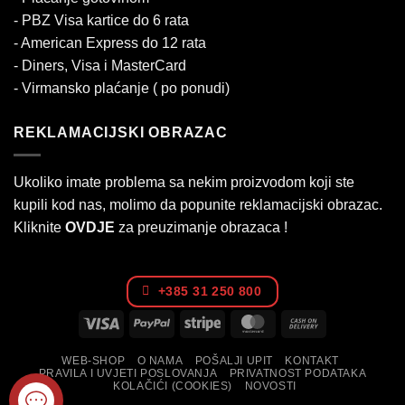
- PBZ Visa kartice do 6 rata
- American Express do 12 rata
- Diners, Visa i MasterCard
- Virmansko plaćanje ( po ponudi)
REKLAMACIJSKI OBRAZAC
Ukoliko imate problema sa nekim proizvodom koji ste
kupili kod nas, molimo da popunite reklamacijski obrazac.
Kliknite
OVDJE
za preuzimanje obrazaca !
+385 31 250 800
Visa
PayPal
Stripe
MasterCard
Cash
On
WEB-SHOP
O NAMA
POŠALJI UPIT
KONTAKT
Delivery
PRAVILA I UVJETI POSLOVANJA
PRIVATNOST PODATAKA
KOLAČIĆI (COOKIES)
NOVOSTI