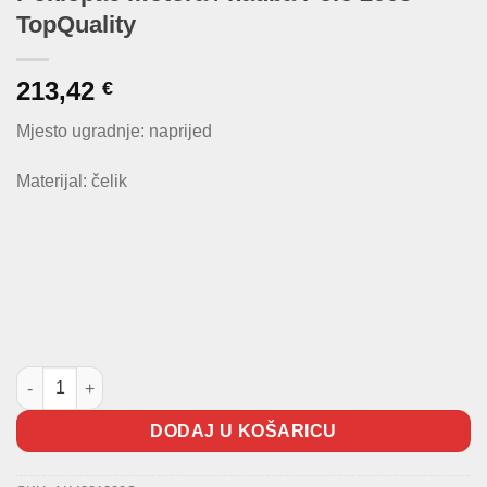
TopQuality
213,42
€
Mjesto ugradnje: naprijed
Materijal: čelik
Poklopac motora / hauba Polo 2005- TopQuality količina
DODAJ U KOŠARICU