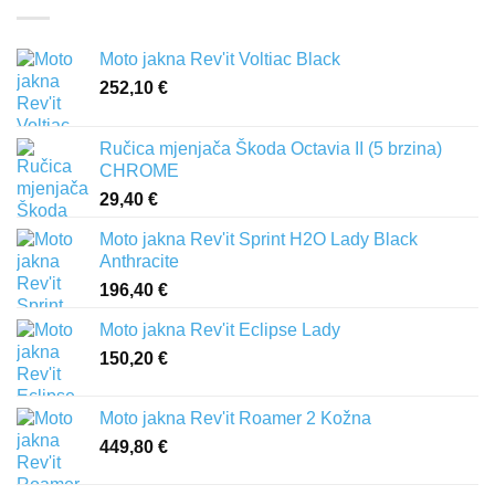
Moto jakna Rev'it Voltiac Black
252,10
€
Ručica mjenjača Škoda Octavia II (5 brzina)
CHROME
29,40
€
Moto jakna Rev'it Sprint H2O Lady Black
Anthracite
196,40
€
Moto jakna Rev'it Eclipse Lady
150,20
€
Moto jakna Rev'it Roamer 2 Kožna
449,80
€