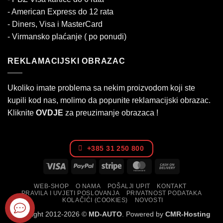
- American Express do 12 rata
- Diners, Visa i MasterCard
- Virmansko plaćanje ( po ponudi)
REKLAMACIJSKI OBRAZAC
Ukoliko imate problema sa nekim proizvodom koji ste
kupili kod nas, molimo da popunite reklamacijski obrazac.
Kliknite
OVDJE
za preuzimanje obrazaca !
+385 31 250 800
Visa
PayPal
Stripe
MasterCard
Cash
On
WEB-SHOP
O NAMA
POŠALJI UPIT
KONTAKT
Delivery
PRAVILA I UVJETI POSLOVANJA
PRIVATNOST PODATAKA
KOLAČIĆI (COOKIES)
NOVOSTI
Copyright 2012-2026 ©
MD-AUTO
. Powered by
CMR-Hosting