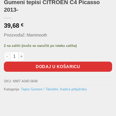
Gumeni tepisi CITROEN C4 Picasso
2013-
39,68
€
Proizvođač: Mammooth
2 na zalihi (može se naručiti po isteku zaliha)
Gumeni tepisi CITROEN C4 Picasso 2013- količina
DODAJ U KOŠARICU
SKU:
MMT A040 0648
Kategorija:
Tepisi Gumeni / Tekstilni, Kadice prtljažnika