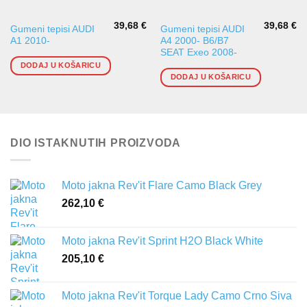
39,68
€
39,68
€
Gumeni tepisi AUDI
Gumeni tepisi AUDI
A1 2010-
A4 2000- B6/B7
SEAT Exeo 2008-
DODAJ U KOŠARICU
DODAJ U KOŠARICU
DIO ISTAKNUTIH PROIZVODA
Moto jakna Rev'it Flare Camo Black Grey
262,10
€
Moto jakna Rev'it Sprint H2O Black White
205,10
€
Moto jakna Rev'it Torque Lady Camo Crno Siva