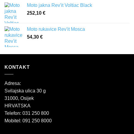
Moto jakna Rev'it Voltiac Black
252,10
€
Moto rukavice Rev'it Mosca
54,30
€
KONTAKT
Adresa:
Svilajska ulica 30 g
31000, Osijek
HRVATSKA
Telefon: 031 250 800
Mobitel: 091 250 8000