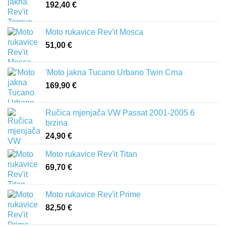
192,40
€
Moto rukavice Rev'it Mosca
51,00
€
'Moto jakna Tucano Urbano Twin Crna
169,90
€
Ručica mjenjača VW Passat 2001-2005 6
brzina
24,90
€
Moto rukavice Rev'it Titan
69,70
€
Moto rukavice Rev'it Prime
82,50
€