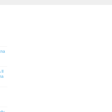
žna
II
na
ady