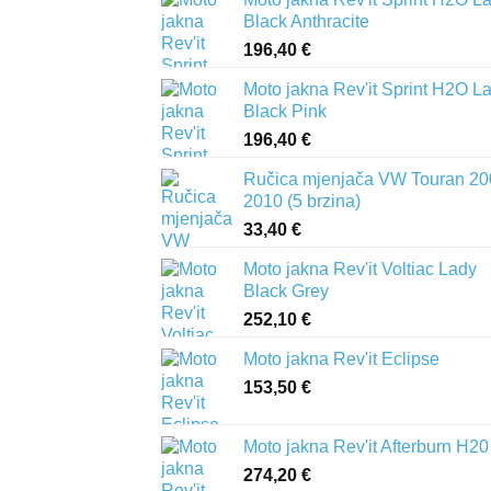
Black Anthracite
196,40
€
Moto jakna Rev'it Sprint H2O L
Black Pink
196,40
€
Ručica mjenjača VW Touran 20
2010 (5 brzina)
33,40
€
Moto jakna Rev'it Voltiac Lady
Black Grey
252,10
€
Moto jakna Rev'it Eclipse
153,50
€
Moto jakna Rev'it Afterburn H20
274,20
€