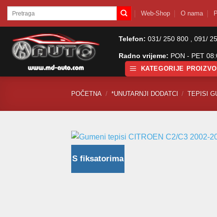
Skip
Pretraži:
Web-Shop
O nama
P
to
content
Telefon:
031/ 250 800 , 091/ 2
Radno vrijeme:
PON - PET 08:0
KATEGORIJE PROIZV
POČETNA
/
*UNUTARNJI DODATCI
/
TEPISI G
S fiksatorima