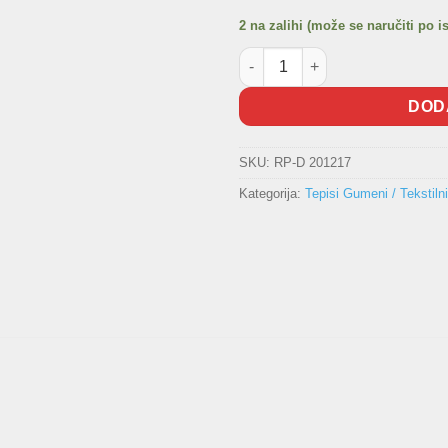
2 na zalihi (može se naručiti po i
Gumeni tepisi CITROEN C2/C3 
DOD
SKU:
RP-D 201217
Kategorija:
Tepisi Gumeni / Tekstilni