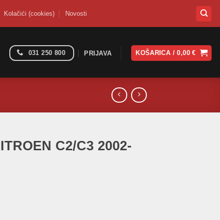
Kolačići (cookies)
Novosti
031 250 800
KOŠARICA /
0,00
€
PRIJAVA
CITROEN C2/C3 2002-