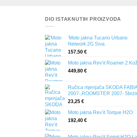
DIO ISTAKNUTIH PROIZVODA
'Moto jakna Tucano Urbano
Network 2G Siva
157,50
€
Moto jakna Rev'it Roamer 2 Ko
449,80
€
Ručica mjenjača SKODA FABIA 
2007-,ROOMSTER 2007- 5brzi
23,25
€
Moto jakna Rev'it Torque H2O
192,40
€
Moto jakna Rev'it Sprint H2O L