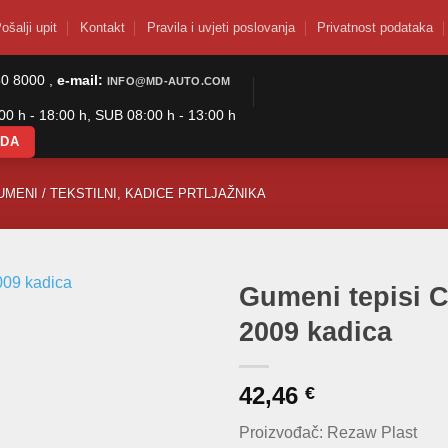
ošalji upit
Kontakt
Pravila i uvjeti poslovanja
Privatnost podataka
50 8000 ,
e-mail:
INFO@MD-AUTO.COM
0 h - 18:00 h, SUB 08:00 h - 13:00 h
ODA
UMENI / TEKSTILNI, KADICE PRTLJAŽNIKA
Gumeni tepisi 
2009 kadica
42,46
€
Proizvođač: Rezaw Plast