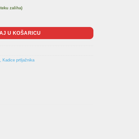
steku zaliha)
2002-2009 kadica količina
AJ U KOŠARICU
, Kadice prtljažnika