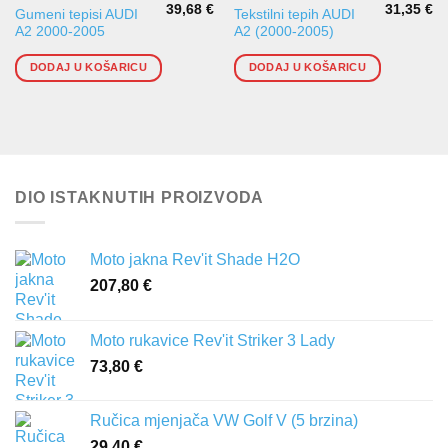
39,68
€
31,35
€
Gumeni tepisi AUDI
Tekstilni tepih AUDI
A2 2000-2005
A2 (2000-2005)
DODAJ U KOŠARICU
DODAJ U KOŠARICU
DIO ISTAKNUTIH PROIZVODA
Moto jakna Rev'it Shade H2O
207,80
€
Moto rukavice Rev'it Striker 3 Lady
73,80
€
Ručica mjenjača VW Golf V (5 brzina)
29,40
€