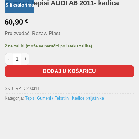
Gumeni tepisi AUDI A6 2011- kadica
S fiksatorima
60,90
€
Proizvođač: Rezaw Plast
2 na zalihi (može se naručiti po isteku zaliha)
Gumeni tepisi AUDI A6 2011- kadica količina
DODAJ U KOŠARICU
SKU:
RP-D 200314
Kategorija:
Tepisi Gumeni / Tekstilni, Kadice prtljažnika