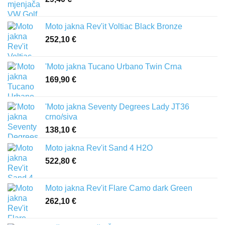
Moto jakna Rev'it Voltiac Black Bronze
252,10
€
'Moto jakna Tucano Urbano Twin Crna
169,90
€
'Moto jakna Seventy Degrees Lady JT36
crno/siva
138,10
€
Moto jakna Rev'it Sand 4 H2O
522,80
€
Moto jakna Rev'it Flare Camo dark Green
262,10
€