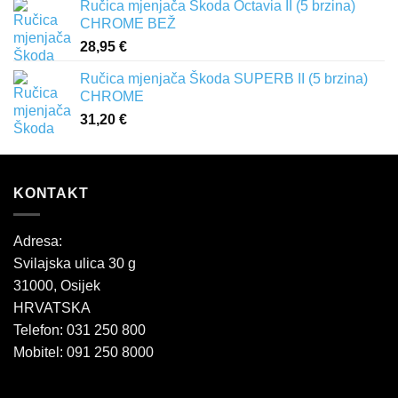
Ručica mjenjača Škoda Octavia II (5 brzina)
CHROME BEŽ
28,95
€
Ručica mjenjača Škoda SUPERB II (5 brzina)
CHROME
31,20
€
KONTAKT
Adresa:
Svilajska ulica 30 g
31000, Osijek
HRVATSKA
Telefon: 031 250 800
Mobitel: 091 250 8000