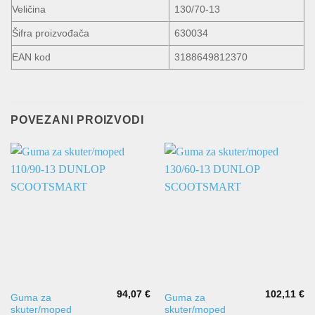
Veličina
130/70-13
Šifra proizvođača
630034
EAN kod
3188649812370
POVEZANI PROIZVODI
94,07
€
102,11
€
Guma za
Guma za
skuter/moped
skuter/moped