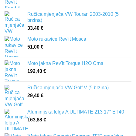
Ručica mjenjača VW Touran 2003-2010 (5
brzina)
33,40
€
Moto rukavice Rev'it Mosca
51,00
€
Moto jakna Rev'it Torque H2O Crna
192,40
€
Ručica mjenjača VW Golf V (5 brzina)
29,40
€
Aluminijska felga A ULTIMATE 213 17" ET40
163,88
€