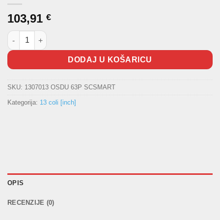
103,91
€
Guma za skuter/moped 130/70-13 DUNLOP SCOOTSMART količ
DODAJ U KOŠARICU
SKU:
1307013 OSDU 63P SCSMART
Kategorija:
13 coli [inch]
OPIS
RECENZIJE (0)