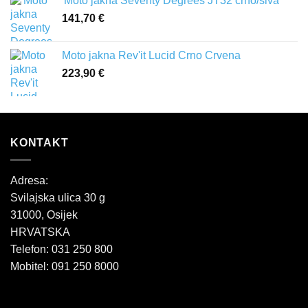
'Moto jakna Seventy Degrees JT32 crno/siva
141,70
€
Moto jakna Rev'it Lucid Crno Crvena
223,90
€
KONTAKT
Adresa:
Svilajska ulica 30 g
31000, Osijek
HRVATSKA
Telefon: 031 250 800
Mobitel: 091 250 8000