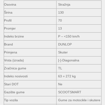
Osovina
Stražnja
Širina
130
Profil
70
Promjer
13
Indeks brzine
P – <150 km/h
Brand
DUNLOP
Primjena
Skuter
Vrsta (izrada)
[-]-Diagonalna
Zračnica gume
TL
Indeks nosivosti
63 = 272 kg
Stari DOT
Ne
Gazište gume
SCOOTSMART
Tip vozila
Gume za motocikle i skutere