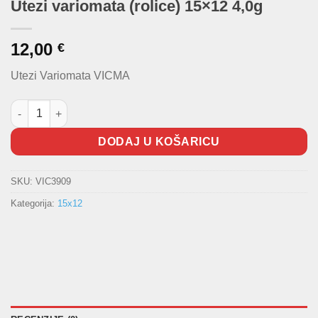
Utezi variomata (rolice) 15×12 4,0g
12,00
€
Utezi Variomata VICMA
Utezi variomata (rolice) 15x12 4,0g količina
DODAJ U KOŠARICU
SKU:
VIC3909
Kategorija:
15x12