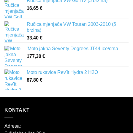
Ručica mjenjača VW Golf IV (5 brzina)
16,65
€
Ručica mjenjača VW Touran 2003-2010 (5
brzina)
33,40
€
'Moto jakna Seventy Degrees JT44 ice/crna
177,30
€
Moto rukavice Rev'it Hydra 2 H2O
87,80
€
KONTAKT
Adresa: