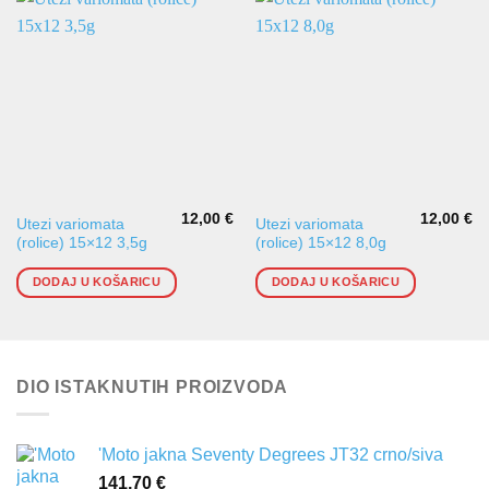
12,00
€
12,00
€
Utezi variomata
Utezi variomata
(rolice) 15×12 3,5g
(rolice) 15×12 8,0g
DODAJ U KOŠARICU
DODAJ U KOŠARICU
DIO ISTAKNUTIH PROIZVODA
'Moto jakna Seventy Degrees JT32 crno/siva
141,70
€