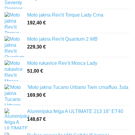
Moto jakna Rev'it Torque Lady Crna
192,40
€
Moto jakna Rev'it Quantum 2 WB
229,30
€
Moto rukavice Rev'it Mosca Lady
51,00
€
'Moto jakna Tucano Urbano Twin crna/fluo. žuta
169,90
€
Aluminijska felga A ULTIMATE 213 16″ ET40
148,67
€