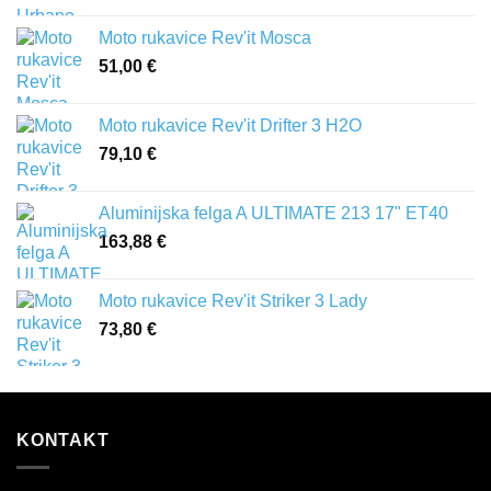
Moto rukavice Rev'it Mosca
51,00
€
Moto rukavice Rev'it Drifter 3 H2O
79,10
€
Aluminijska felga A ULTIMATE 213 17" ET40
163,88
€
Moto rukavice Rev'it Striker 3 Lady
73,80
€
KONTAKT