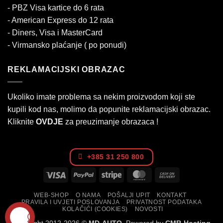
- PBZ Visa kartice do 6 rata
- American Express do 12 rata
- Diners, Visa i MasterCard
- Virmansko plaćanje ( po ponudi)
REKLAMACIJSKI OBRAZAC
Ukoliko imate problema sa nekim proizvodom koji ste
kupili kod nas, molimo da popunite reklamacijski obrazac.
Kliknite
OVDJE
za preuzimanje obrazaca !
+385 31 250 800
Visa
PayPal
Stripe
MasterCard
Cash
On
WEB-SHOP
O NAMA
POŠALJI UPIT
KONTAKT
Delivery
PRAVILA I UVJETI POSLOVANJA
PRIVATNOST PODATAKA
KOLAČIĆI (COOKIES)
NOVOSTI
Copyright 2012-2026 ©
MD-AUTO
. Powered by
CMR-Hosting