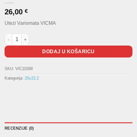
26,00
€
Utezi Variomata VICMA
Utezi variomata (rolice) 25x22,2 20,0g količina
DODAJ U KOŠARICU
SKU:
VIC10268
Kategorija:
25x22,2
RECENZIJE (0)