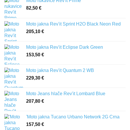
Moto rukavice Rev'it Prime
82,50
€
Moto jakna Rev'it Sprint H2O Black Neon Red
205,10
€
Moto jakna Rev'it Eclipse Dark Green
153,50
€
Moto jakna Rev'it Quantum 2 WB
229,30
€
Moto Jeans hlače Rev'it Lombard Blue
207,80
€
'Moto jakna Tucano Urbano Network 2G Crna
157,50
€