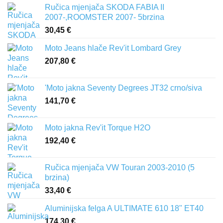
Ručica mjenjača SKODA FABIA II
2007-,ROOMSTER 2007- 5brzina
30,45
€
Moto Jeans hlače Rev'it Lombard Grey
207,80
€
'Moto jakna Seventy Degrees JT32 crno/siva
141,70
€
Moto jakna Rev'it Torque H2O
192,40
€
Ručica mjenjača VW Touran 2003-2010 (5
brzina)
33,40
€
Aluminijska felga A ULTIMATE 610 18" ET40
174,30
€