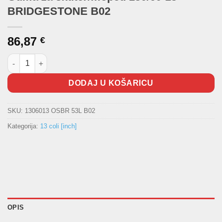
BRIDGESTONE B02
86,87
€
Guma za skuter/moped 130/60-13 BRIDGESTONE B02 količina
DODAJ U KOŠARICU
SKU:
1306013 OSBR 53L B02
Kategorija:
13 coli [inch]
OPIS