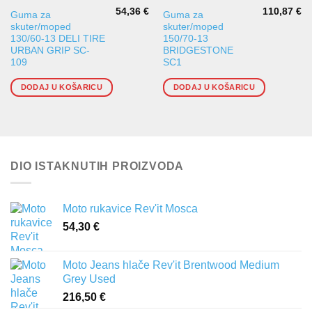
54,36
€
110,87
€
Guma za
Guma za
skuter/moped
skuter/moped
130/60-13 DELI TIRE
150/70-13
URBAN GRIP SC-
BRIDGESTONE
109
SC1
DODAJ U KOŠARICU
DODAJ U KOŠARICU
DIO ISTAKNUTIH PROIZVODA
Moto rukavice Rev'it Mosca
54,30
€
Moto Jeans hlače Rev'it Brentwood Medium
Grey Used
216,50
€