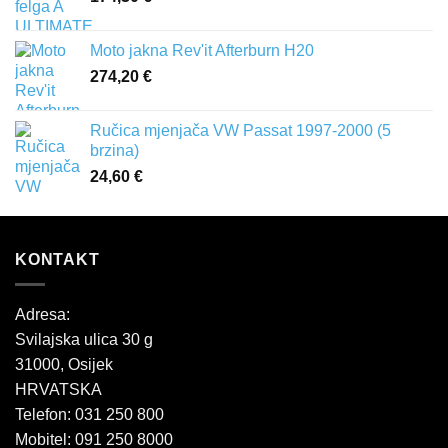
Moto jakna Rev'it Afterburn H20
274,20
€
Ručica mjenjača VW Passat 1997-2000 (5
brzina)
24,60
€
KONTAKT
Adresa:
Svilajska ulica 30 g
31000, Osijek
HRVATSKA
Telefon: 031 250 800
Mobitel: 091 250 8000