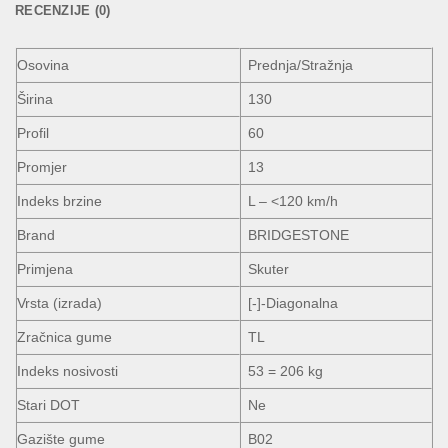
RECENZIJE (0)
Osovina
Prednja/Stražnja
Širina
130
Profil
60
Promjer
13
Indeks brzine
L – <120 km/h
Brand
BRIDGESTONE
Primjena
Skuter
Vrsta (izrada)
[-]-Diagonalna
Zračnica gume
TL
Indeks nosivosti
53 = 206 kg
Stari DOT
Ne
Gazište gume
B02