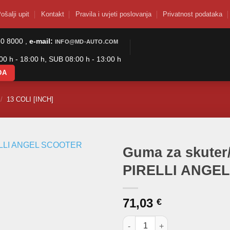
ošalji upit
Kontakt
Pravila i uvjeti poslovanja
Privatnost podataka
50 8000 ,
e-mail:
INFO@MD-AUTO.COM
0 h - 18:00 h, SUB 08:00 h - 13:00 h
DA
/
13 COLI [INCH]
Guma za skuter
PIRELLI ANGE
71,03
€
Guma za skuter/moped 120/70