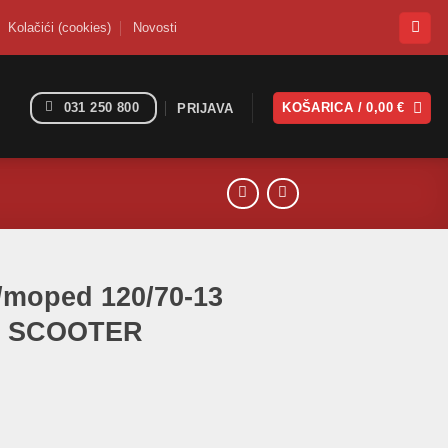
Kolačići (cookies)
Novosti
031 250 800
KOŠARICA /
0,00
€
PRIJAVA
/moped 120/70-13
L SCOOTER
-13 PIRELLI ANGEL SCOOTER količina