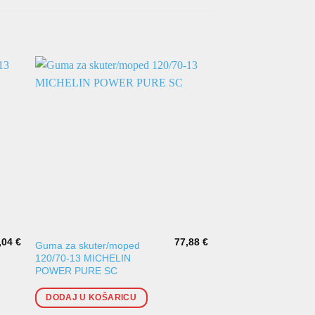
,04
€
77,88
€
Guma za skuter/moped
Guma za skuter/mo
120/70-13 MICHELIN
130/70-13 DUNLOP
POWER PURE SC
SCOOTSMART
DODAJ U KOŠARICU
DODAJ U KOŠARI