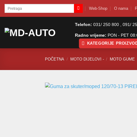
Skip
Pretraži:
Web-Shop
O nama
P
to
content
Telefon:
031/ 250 800 , 091/ 2
Radno vrijeme:
PON - PET 08:0
KATEGORIJE PROIZVO
POČETNA
/
MOTO DIJELOVI -
/
MOTO GUME