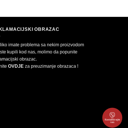
KLAMACIJSKI OBRAZAC
liko imate problema sa nekim proizvodom
 ste kupili kod nas, molimo da popunite
amacijski obrazac.
nite
OVDJE
za preuzimanje obrazaca !
Kontaktirajte
rd
Cash
nas