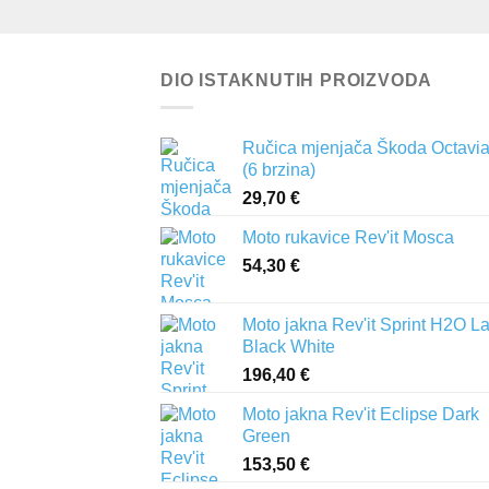
DIO ISTAKNUTIH PROIZVODA
Ručica mjenjača Škoda Octavia 
(6 brzina)
29,70
€
Moto rukavice Rev'it Mosca
54,30
€
Moto jakna Rev'it Sprint H2O L
Black White
196,40
€
Moto jakna Rev'it Eclipse Dark
Green
153,50
€