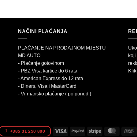
NAČINI PLAĆANJA
RE
PLAĆANJE NA PRODAJNOM MJESTU
Uko
MD AUTO
koji
- Plaćanje gotovinom
rekl
- PBZ Visa kartice do 6 rata
Klik
- American Express do 12 rata
- Diners, Visa i MasterCard
- Virmansko plaćanje ( po ponudi)
Visa
PayPal
Stripe
MasterCa
+385 31 250 800