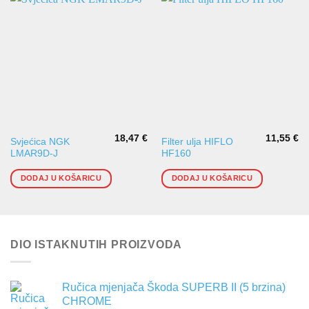
18,47
€
11,55
€
Svjećica NGK
Filter ulja HIFLO
LMAR9D-J
HF160
DODAJ U KOŠARICU
DODAJ U KOŠARICU
DIO ISTAKNUTIH PROIZVODA
Ručica mjenjača Škoda SUPERB II (5 brzina)
CHROME