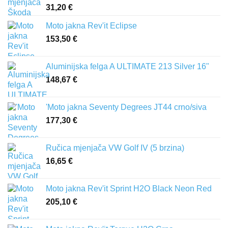
31,20
€
Moto jakna Rev'it Eclipse
153,50
€
Aluminijska felga A ULTIMATE 213 Silver 16"
148,67
€
'Moto jakna Seventy Degrees JT44 crno/siva
177,30
€
Ručica mjenjača VW Golf IV (5 brzina)
16,65
€
Moto jakna Rev'it Sprint H2O Black Neon Red
205,10
€