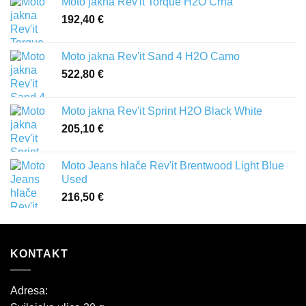
Moto jakna Rev'it Torque H2O Crna
192,40
€
Moto jakna Rev'it Sand 4 H2O Camo
522,80
€
Moto jakna Rev'it Sprint H2O Black White
205,10
€
Moto Jeans hlače Rev'it Brentwood Light Blue
Used
216,50
€
KONTAKT
Adresa: