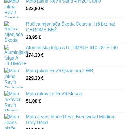
Moto jakna Rev'it Sand 4 H2O Camo
522,80
€
Ručica mjenjača Škoda Octavia II (5 brzina)
CHROME BEŽ
28,95
€
Aluminijska felga A ULTIMATE 610 18" ET40
174,30
€
Moto jakna Rev'it Quantum 2 WB
229,30
€
Moto rukavice Rev'it Mosca
51,00
€
Moto Jeans hlače Rev'it Brentwood Medium
Grey Used