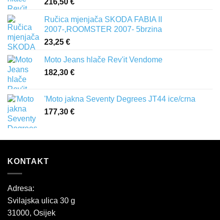
216,50
€
Ručica mjenjača SKODA FABIA II
2007-,ROOMSTER 2007- 5brzina
23,25
€
Moto Jeans hlače Rev'it Vendome
182,30
€
'Moto jakna Seventy Degrees JT44 ice/crna
177,30
€
KONTAKT
Adresa:
Svilajska ulica 30 g
31000, Osijek