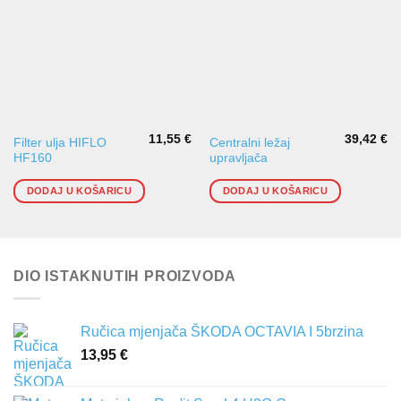
11,55
€
39,42
€
Filter ulja HIFLO
Centralni ležaj
HF160
upravljača
DODAJ U KOŠARICU
DODAJ U KOŠARICU
DIO ISTAKNUTIH PROIZVODA
Ručica mjenjača ŠKODA OCTAVIA I 5brzina
13,95
€