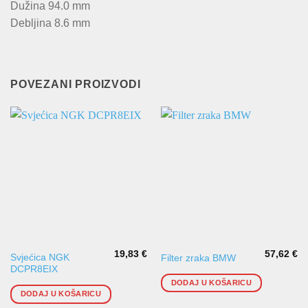
Dužina 94.0 mm
Debljina 8.6 mm
POVEZANI PROIZVODI
19,83
€
57,62
€
Svjećica NGK
Filter zraka BMW
DCPR8EIX
DODAJ U KOŠARICU
DODAJ U KOŠARICU