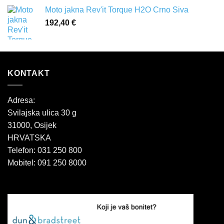
Moto jakna Rev'it Torque H2O Crno Siva
192,40
€
KONTAKT
Adresa:
Svilajska ulica 30 g
31000, Osijek
HRVATSKA
Telefon: 031 250 800
Mobitel: 091 250 8000