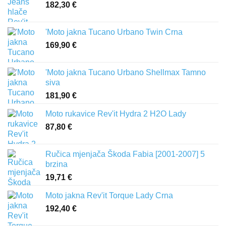
182,30
€
'Moto jakna Tucano Urbano Twin Crna
169,90
€
'Moto jakna Tucano Urbano Shellmax Tamno
siva
181,90
€
Moto rukavice Rev'it Hydra 2 H2O Lady
87,80
€
Ručica mjenjača Škoda Fabia [2001-2007] 5
brzina
19,71
€
Moto jakna Rev'it Torque Lady Crna
192,40
€