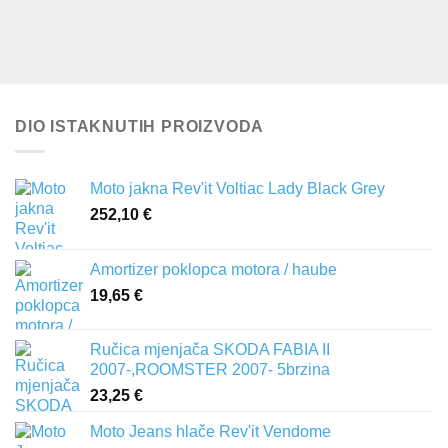
DIO ISTAKNUTIH PROIZVODA
Moto jakna Rev'it Voltiac Lady Black Grey
252,10
€
Amortizer poklopca motora / haube
19,65
€
Ručica mjenjača SKODA FABIA II
2007-,ROOMSTER 2007- 5brzina
23,25
€
Moto Jeans hlače Rev'it Vendome