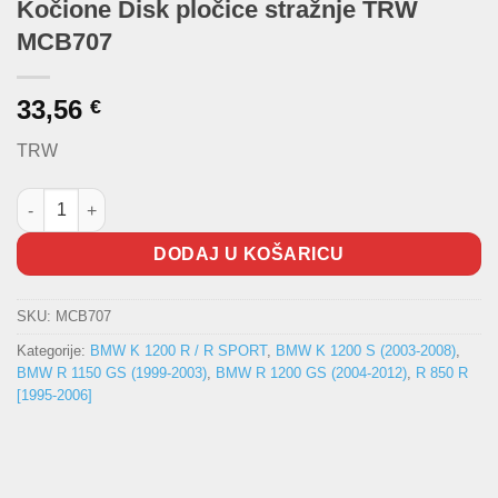
Kočione Disk pločice stražnje TRW
MCB707
33,56
€
TRW
Kočione Disk pločice stražnje TRW MCB707 količina
DODAJ U KOŠARICU
SKU:
MCB707
Kategorije:
BMW K 1200 R / R SPORT
,
BMW K 1200 S (2003-2008)
,
BMW R 1150 GS (1999-2003)
,
BMW R 1200 GS (2004-2012)
,
R 850 R
[1995-2006]