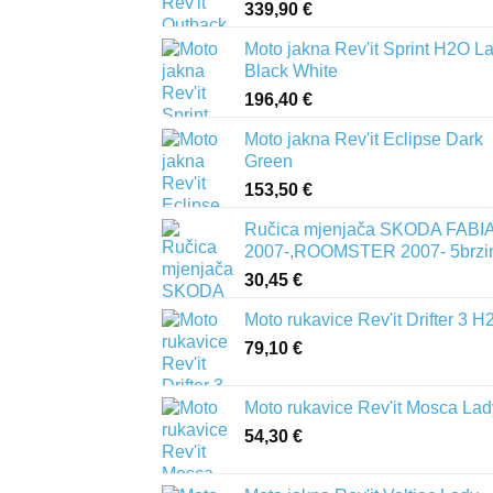
339,90
€
Moto jakna Rev'it Sprint H2O L
Black White
196,40
€
Moto jakna Rev'it Eclipse Dark
Green
153,50
€
Ručica mjenjača SKODA FABIA 
2007-,ROOMSTER 2007- 5brzi
30,45
€
Moto rukavice Rev'it Drifter 3 H
79,10
€
Moto rukavice Rev'it Mosca Lad
54,30
€