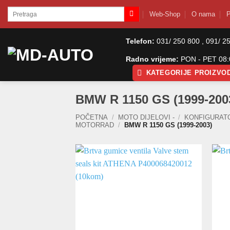
Skip
Pretraži:
Web-Shop
O nama
P
to
content
Telefon:
031/ 250 800 , 091/ 2
Radno vrijeme:
PON - PET 08:0
KATEGORIJE PROIZVO
BMW R 1150 GS (1999-200
POČETNA
/
MOTO DIJELOVI -
/
KONFIGURAT
MOTORRAD
/
BMW R 1150 GS (1999-2003)