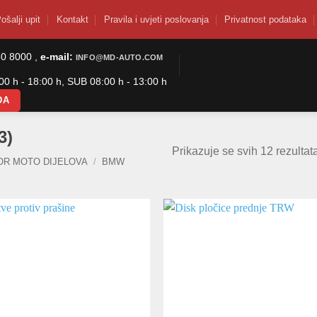
ošalji upit
Kontakt
Pravila i uvjeti poslovanja
Privatnost podataka
50 8000 ,
e-mail:
INFO@MD-AUTO.COM
0 h - 18:00 h, SUB 08:00 h - 13:00 h
DA
3)
Prikazuje se svih 12 rezultat
OR MOTO DIJELOVA
/
BMW