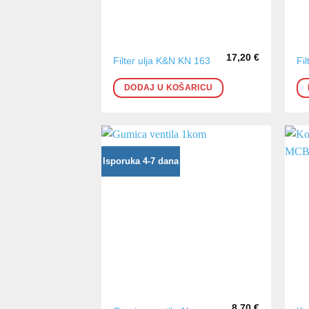
17,20
€
Filter ulja K&N KN 163
Fi
DODAJ U KOŠARICU
Isporuka 4-7 dana
8,70
€