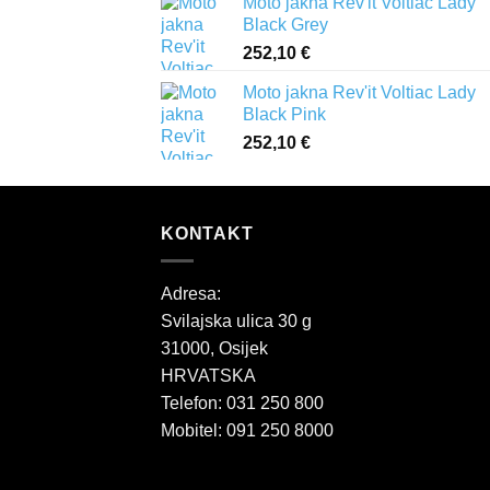
Moto jakna Rev'it Voltiac Lady
Black Grey
252,10
€
Moto jakna Rev'it Voltiac Lady
Black Pink
252,10
€
KONTAKT
Adresa:
Svilajska ulica 30 g
31000, Osijek
HRVATSKA
Telefon: 031 250 800
Mobitel: 091 250 8000