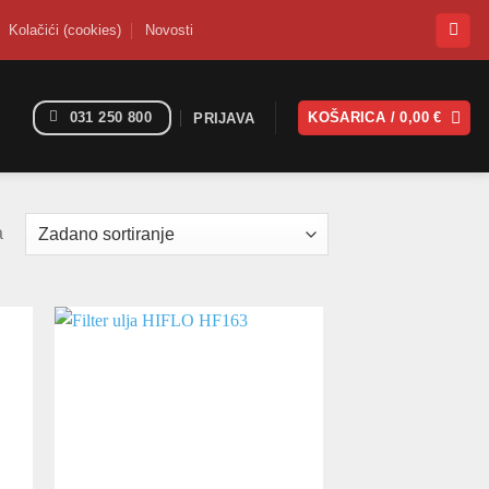
Kolačići (cookies)
Novosti
031 250 800
KOŠARICA /
0,00
€
PRIJAVA
a