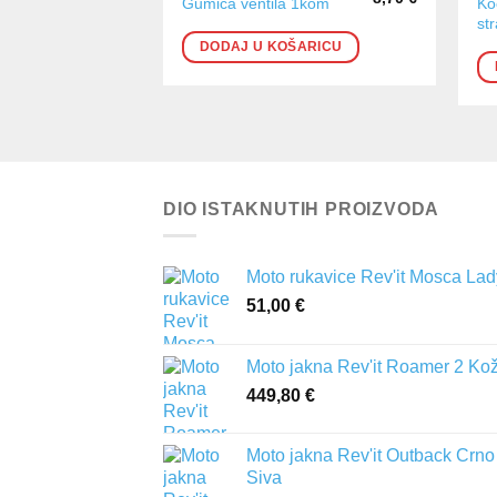
Ko
Gumica ventila 1kom
st
DODAJ U KOŠARICU
DIO ISTAKNUTIH PROIZVODA
Moto rukavice Rev'it Mosca Lad
51,00
€
Moto jakna Rev'it Roamer 2 Ko
449,80
€
Moto jakna Rev'it Outback Crno
Siva