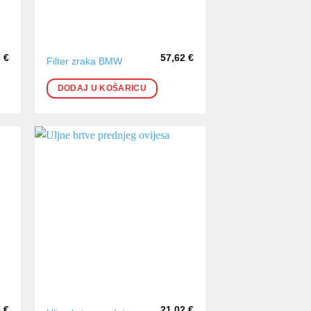
7
€
57,62
€
Filter zraka BMW
DODAJ U KOŠARICU
2
€
21,02
€