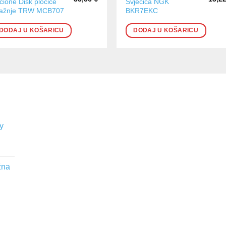
čione Disk pločice
Svjećica NGK
ražnje TRW MCB707
BKR7EKC
DODAJ U KOŠARICU
DODAJ U KOŠARICU
y
žna