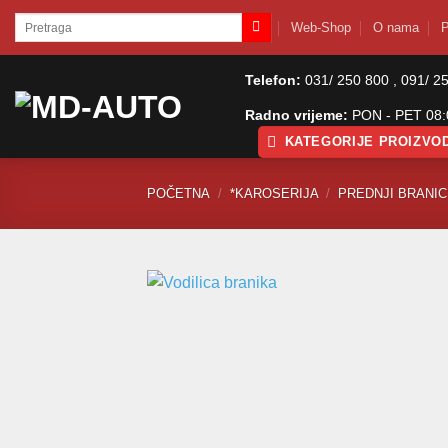
Skip
Pretraži:
Web-Shop
O nama
P
to
content
Telefon:
031/ 250 800 , 091/ 2
Radno vrijeme:
PON - PET 08:0
KATEGORIJE PROIZVO
POČETNA
/
*KAROSERIJA
/
PREDNJI BRANICI