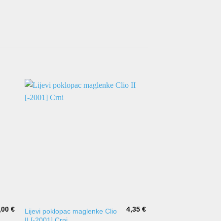
,00
€
4,35
€
Lijevi poklopac maglenke Clio
Rešetka branika Golf 
II [-2001] Crni