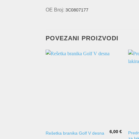
OE Broj:
3C0807177
POVEZANI PROIZVODI
6,00
€
Predn
Rešetka branika Golf V desna
za la