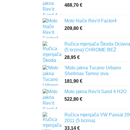
488,70
€
Moto hlače Rev'it Factor4
209,80
€
Ručica mjenjača Škoda Octavia 
(5 brzina) CHROME BEŽ
28,95
€
'Moto jakna Tucano Urbano
Shellmax Tamno siva
181,90
€
Moto jakna Rev'it Sand 4 H2O
522,80
€
Ručica mjenjača VW Passat 20
2011 (5 brzina)
33,14
€