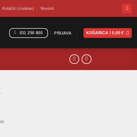
Kolačići (cookies)
Novosti
031 250 800
KOŠARICA /
0,00
€
PRIJAVA
a
vo