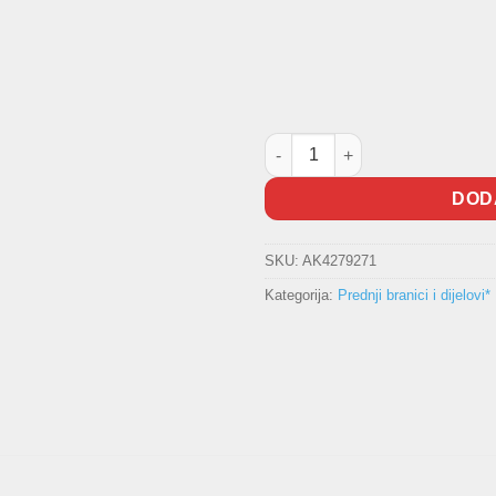
Vodilica branika količina
DOD
SKU:
AK4279271
Kategorija:
Prednji branici i dijelovi*