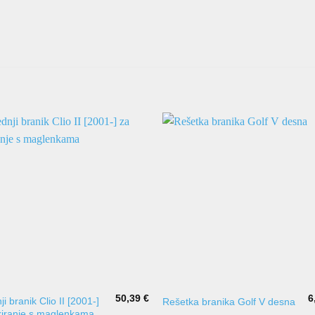
50,39
€
6
ji branik Clio II [2001-]
Rešetka branika Golf V desna
kiranje s maglenkama