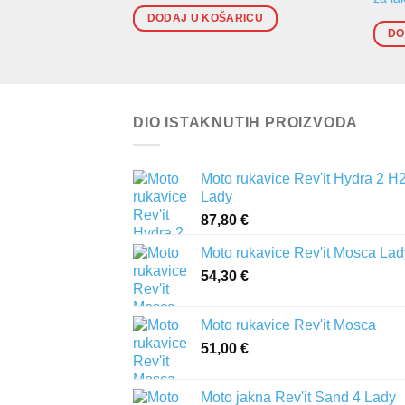
DODAJ U KOŠARICU
DO
DIO ISTAKNUTIH PROIZVODA
Moto rukavice Rev'it Hydra 2 H
Lady
87,80
€
Moto rukavice Rev'it Mosca Lad
54,30
€
Moto rukavice Rev'it Mosca
51,00
€
Moto jakna Rev'it Sand 4 Lady