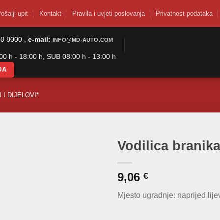
ošalji upit
Kontakt
Pravila i uvjeti poslovanja
Privatnost podataka
50 8000 ,
e-mail:
INFO@MD-AUTO.COM
0 h - 18:00 h, SUB 08:00 h - 13:00 h
DA
 I DIJELOVI*
Vodilica branik
9,06
€
Mjesto ugradnje: naprijed lije