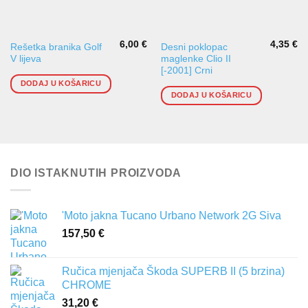
6,00
€
4,35
€
Rešetka branika Golf
Desni poklopac
V lijeva
maglenke Clio II
[-2001] Crni
DODAJ U KOŠARICU
DODAJ U KOŠARICU
DIO ISTAKNUTIH PROIZVODA
'Moto jakna Tucano Urbano Network 2G Siva
157,50
€
Ručica mjenjača Škoda SUPERB II (5 brzina)
CHROME
31,20
€