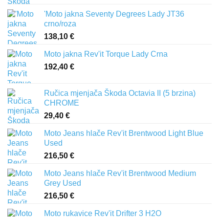
'Moto jakna Seventy Degrees Lady JT36
crno/roza
138,10
€
Moto jakna Rev'it Torque Lady Crna
192,40
€
Ručica mjenjača Škoda Octavia II (5 brzina)
CHROME
29,40
€
Moto Jeans hlače Rev'it Brentwood Light Blue
Used
216,50
€
Moto Jeans hlače Rev'it Brentwood Medium
Grey Used
216,50
€
Moto rukavice Rev'it Drifter 3 H2O