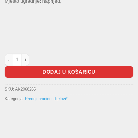
Mjesto ugradnje: naprijed,
Poklopac branika B-Max količina
DODAJ U KOŠARICU
SKU:
AK2068265
Kategorija:
Prednji branici i dijelovi*