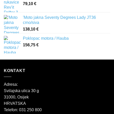
79,10
€
'Moto jakna Seventy Degrees Lady JT36
crno/siva
138,10
€
Poklopac motora / Hauba
156,75
€
KONTAKT
Adresa:
Svilajska ulica 30 g
31000, Osijek
HRVATSKA
Telefon: 031 250 800