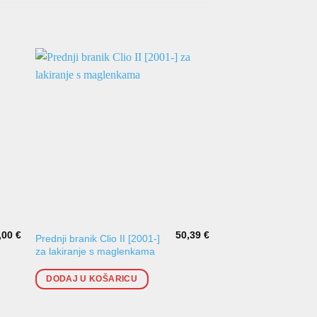
,00
€
50,39
€
Prednji branik Clio II [2001-]
Rešetka branika Gol
za lakiranje s maglenkama
srednja GTi
DODAJ U KOŠARICU
DODAJ U KOŠARI