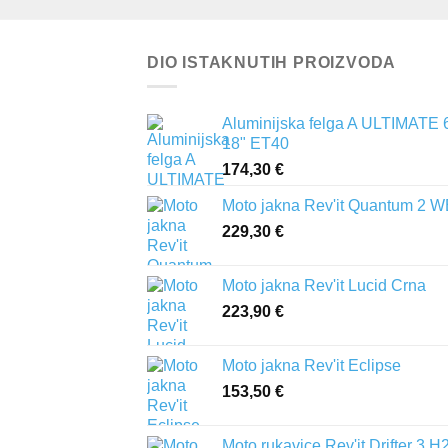
DIO ISTAKNUTIH PROIZVODA
Aluminijska felga A ULTIMATE 
18" ET40
174,30
€
Moto jakna Rev'it Quantum 2 
229,30
€
Moto jakna Rev'it Lucid Crna
223,90
€
Moto jakna Rev'it Eclipse
153,50
€
Moto rukavice Rev'it Drifter 3 H