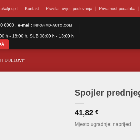
ošalji upit
Kontakt
Pravila i uvjeti poslovanja
Privatnost podataka
50 8000 ,
e-mail:
INFO@MD-AUTO.COM
0 h - 18:00 h, SUB 08:00 h - 13:00 h
DA
 I DIJELOVI*
Spojler prednje
41,82
€
Mjesto ugradnje: naprijed