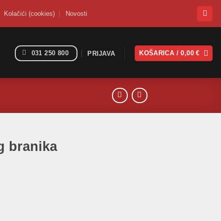
Kolačići (cookies)
Novosti
031 250 800
KOŠARICA /
0,00
€
PRIJAVA
g branika