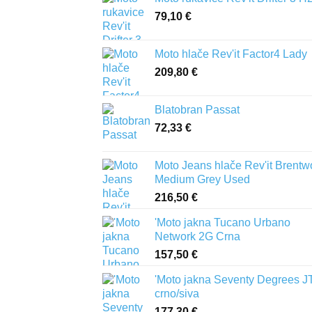
79,10
€
Moto hlače Rev'it Factor4 Lady
209,80
€
Blatobran Passat
72,33
€
Moto Jeans hlače Rev'it Brent
Medium Grey Used
216,50
€
'Moto jakna Tucano Urbano
Network 2G Crna
157,50
€
'Moto jakna Seventy Degrees J
crno/siva
177,30
€