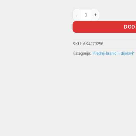
Spojler prednjeg branika količ
DOD
SKU:
AK4279256
Kategorija:
Prednji branici i dijelovi*