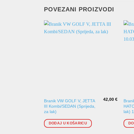
POVEZANI PROIZVODI
42,00
€
Branik VW GOLF V, JETTA
Bran
III Kombi/SEDAN (Sprijeda,
HATC
za lak)
lak) 
DODAJ U KOŠARICU
DO