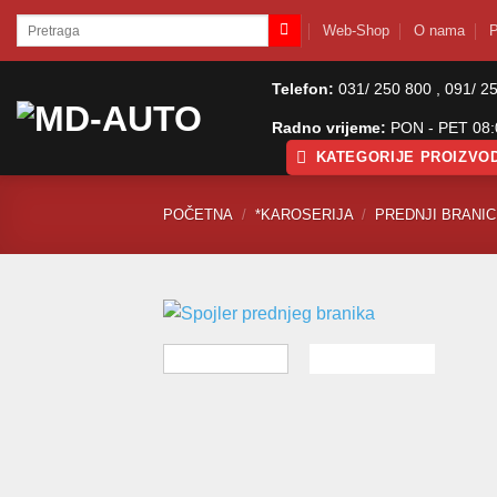
Skip
Pretraži:
Web-Shop
O nama
P
to
content
Telefon:
031/ 250 800 , 091/ 2
Radno vrijeme:
PON - PET 08:0
KATEGORIJE PROIZVO
POČETNA
/
*KAROSERIJA
/
PREDNJI BRANICI