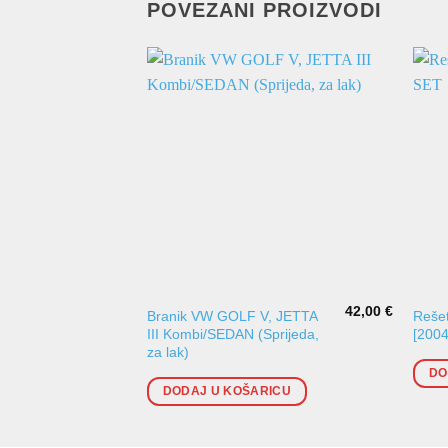
POVEZANI PROIZVODI
42,00
€
Branik VW GOLF V, JETTA
Rešet
III Kombi/SEDAN (Sprijeda,
[200
za lak)
DO
DODAJ U KOŠARICU