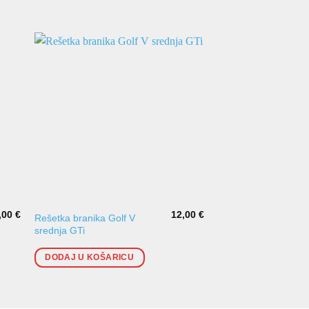
,00
€
12,00
€
Rešetka branika Golf V
Lijeva lajsna branika 
srednja GTi
[2001-]
DODAJ U KOŠARICU
DODAJ U KOŠARI