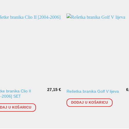
27,15
€
6
ke branika Clio II
Rešetka branika Golf V lijeva
4-2006] SET
DODAJ U KOŠARICU
DAJ U KOŠARICU