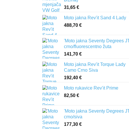
31,65
€
Moto jakna Rev'it Sand 4 Lady
488,70
€
'Moto jakna Seventy Degrees J
crno/fluorescentno žuta
141,70
€
Moto jakna Rev'it Torque Lady
Camo Crno Siva
192,40
€
Moto rukavice Rev'it Prime
82,50
€
'Moto jakna Seventy Degrees J
crno/siva
177,30
€