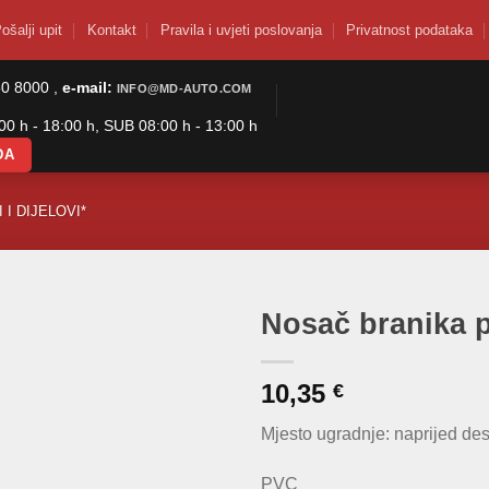
ošalji upit
Kontakt
Pravila i uvjeti poslovanja
Privatnost podataka
50 8000 ,
e-mail:
INFO@MD-AUTO.COM
0 h - 18:00 h, SUB 08:00 h - 13:00 h
DA
 I DIJELOVI*
Nosač branika p
10,35
€
Mjesto ugradnje: naprijed de
PVC