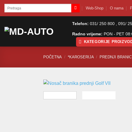
Skip
Pretraži:
Web-Shop
O nama
P
to
content
Telefon:
031/ 250 800 , 091/ 2
Radno vrijeme:
PON - PET 08:0
KATEGORIJE PROIZVO
POČETNA
/
*KAROSERIJA
/
PREDNJI BRANICI