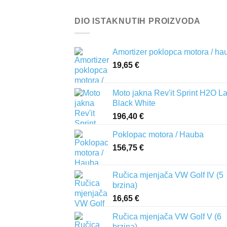
DIO ISTAKNUTIH PROIZVODA
Amortizer poklopca motora / ha
19,65
€
Moto jakna Rev'it Sprint H2O L
Black White
196,40
€
Poklopac motora / Hauba
156,75
€
Ručica mjenjača VW Golf IV (5
brzina)
16,65
€
Ručica mjenjača VW Golf V (6
brzina)