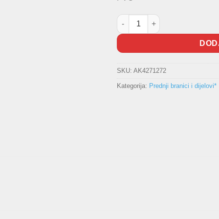
Nosač branika prednji Golf VII 
DOD
SKU:
AK4271272
Kategorija:
Prednji branici i dijelovi*