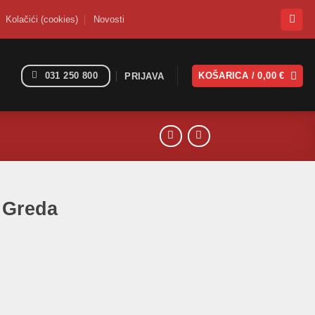
Kolačići (cookies)
Novosti
031 250 800
KOŠARICA /
0,00
€
PRIJAVA
 Greda