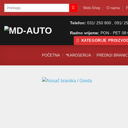
Skip
Pretraži:
Web-Shop
O nama
P
to
content
Telefon:
031/ 250 800 , 091/ 2
Radno vrijeme:
PON - PET 08:0
KATEGORIJE PROIZVO
POČETNA
/
*KAROSERIJA
/
PREDNJI BRANICI