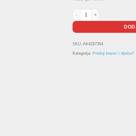
Nosač branika / Greda količina
DOD
SKU:
AK4297354
Kategorija:
Prednji branici i dijelovi*