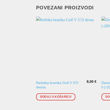
POVEZANI PROIZVODI
8,00
€
Rešetka branika Golf V GTi
Desni
desna
II [-2
DODAJ U KOŠARICU
DO