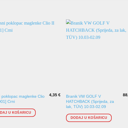
4,35
€
88
 poklopac maglenke Clio
Branik VW GOLF V
001] Crni
HATCHBACK (Sprijeda, za
lak, TÜV) 10.03-02.09
DAJ U KOŠARICU
DODAJ U KOŠARICU