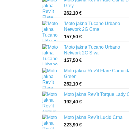
Grey
262,10
€
'Moto jakna Tucano Urbano
Network 2G Crna
157,50
€
'Moto jakna Tucano Urbano
Network 2G Siva
157,50
€
Moto jakna Rev'it Flare Camo d
Green
262,10
€
Moto jakna Rev'it Torque Lady 
192,40
€
Moto jakna Rev'it Lucid Crna
223,90
€