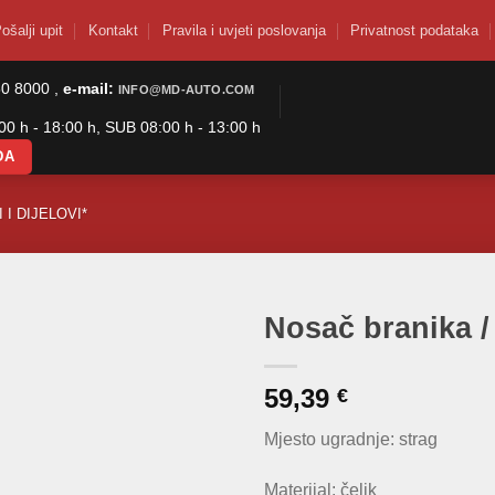
ošalji upit
Kontakt
Pravila i uvjeti poslovanja
Privatnost podataka
50 8000 ,
e-mail:
INFO@MD-AUTO.COM
0 h - 18:00 h, SUB 08:00 h - 13:00 h
DA
 I DIJELOVI*
Nosač branika /
59,39
€
Mjesto ugradnje: strag
Materijal: čelik