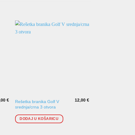
,00
€
12,00
€
Rešetka branika Golf V
Prednji branik Clio II
srednja/crna 3 otvora
2006] za lakiranje
DODAJ U KOŠARICU
DODAJ U KOŠARI