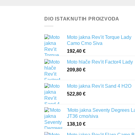
DIO ISTAKNUTIH PROIZVODA
Moto jakna Rev'it Torque Lady
Camo Crno Siva
192,40
€
Moto hlače Rev'it Factor4 Lady
209,80
€
Moto jakna Rev'it Sand 4 H2O
522,80
€
'Moto jakna Seventy Degrees L
JT36 crno/siva
138,10
€
Moto jakna Rev'it Flare Camo B