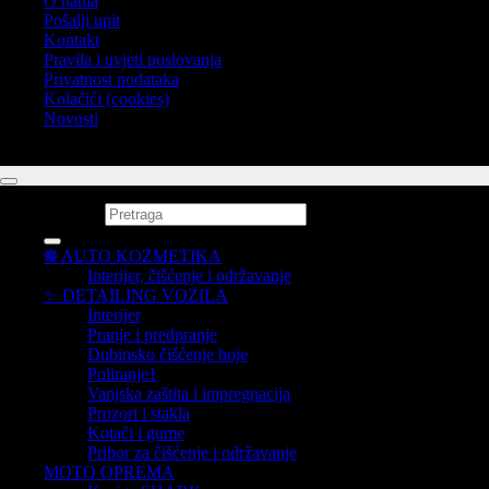
O nama
Pošalji upit
Kontakt
Pravila i uvjeti poslovanja
Privatnost podataka
Kolačići (cookies)
Novosti
Copyright 2012-2026 ©
MD-AUTO
. Powered by
CMR-Hosting
Pretraži:
❁ AUTO KOZMETIKA
Interijer, čišćenje i održavanje
✨ DETAILING VOZILA
Interijer
Pranje i predpranje
Dubinsko čišćenje boje
Poliranje1
Vanjska zaštita i impregnacija
Prozori i stakla
Kotači i gume
Pribor za čišćenje i održavanje
MOTO OPREMA