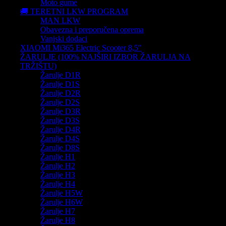
Moto gume
🚚 TERETNI LKW PROGRAM
MAN LKW
Obavezna i preporučena oprema
Vanjski dodaci
XIAOMI Mi365 Electric Scooter 8,5″
ŽARULJE (100% NAJŠIRI IZBOR ŽARULJA NA
TRŽIŠTU)
Žarulje D1R
Žarulje D1S
Žarulje D2R
Žarulje D2S
Žarulje D3R
Žarulje D3S
Žarulje D4R
Žarulje D4S
Žarulje D8S
Žarulje H1
Žarulje H2
Žarulje H3
Žarulje H4
Žarulje H5W
Žarulje H6W
Žarulje H7
Žarulje H8