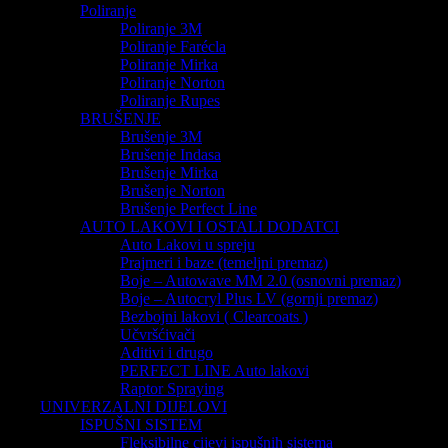
Poliranje
Poliranje 3M
Poliranje Farécla
Poliranje Mirka
Poliranje Norton
Poliranje Rupes
BRUŠENJE
Brušenje 3M
Brušenje Indasa
Brušenje Mirka
Brušenje Norton
Brušenje Perfect Line
AUTO LAKOVI I OSTALI DODATCI
Auto Lakovi u spreju
Prajmeri i baze (temeljni premaz)
Boje – Autowave MM 2.0 (osnovni premaz)
Boje – Autocryl Plus LV (gornji premaz)
Bezbojni lakovi ( Clearcoats )
Učvršćivači
Aditivi i drugo
PERFECT LINE Auto lakovi
Raptor Spraying
UNIVERZALNI DIJELOVI
ISPUŠNI SISTEM
Fleksibilne cijevi ispušnih sistema