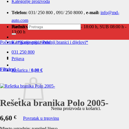
Kategorije proizvoda
Telefon:
031/ 250 800 , 091/ 250 8000 ,
e-mail:
info@md-
auto.com
Radno vrijeme:
Pretraži:
PON - PET 08:00 h - 18:00 h, SUB 08:00 h -
13:00 h
Početna
Kategorije proizvoda
/
*Karoserija
/
Prednji branici i dijelovi*
031 250 800
Prijava
Filtriraj
Košarica /
0,00
€
Rešetka branika Polo 2005-
Nema proizvoda u košarici.
6,60
€
Povratak u trgovinu
Mjesto ugradnje: naprijed lijevo