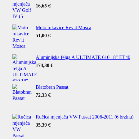
16,65
€
Moto rukavice Rev'it Mosca
51,00
€
Aluminijska felga A ULTIMATE 610 18" ET40
174,30
€
Blatobran Passat
72,33
€
Ručica mjenjača VW Passat 2006-2011 (6 brzina)
35,39
€