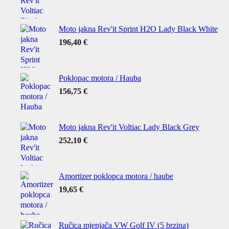
Moto jakna Rev'it Sprint H2O Lady Black White
196,40
€
Poklopac motora / Hauba
156,75
€
Moto jakna Rev'it Voltiac Lady Black Grey
252,10
€
Amortizer poklopca motora / haube
19,65
€
Ručica mjenjača VW Golf IV (5 brzina)