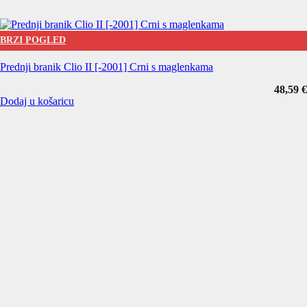
BRZI POGLED
Prednji branik Clio II [-2001] Crni s maglenkama
48,59
€
Dodaj u košaricu