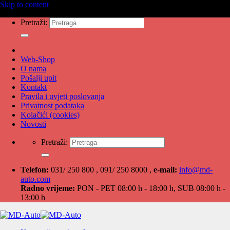
Skip to content
Pretraži:
Web-Shop
O nama
Pošalji upit
Kontakt
Pravila i uvjeti poslovanja
Privatnost podataka
Kolačići (cookies)
Novosti
Pretraži:
Telefon:
031/ 250 800 , 091/ 250 8000 ,
e-mail:
info@md-
auto.com
Radno vrijeme:
PON - PET 08:00 h - 18:00 h, SUB 08:00 h -
13:00 h