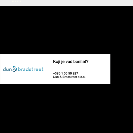
KONTAKT
Adresa:
Svilajska ulica 30 g
31000, Osijek
HRVATSKA
Telefon: 031 250 800
Mobitel: 091 250 8000
NAČINI PLAĆANJA
PLAĆANJE NA PRODAJNOM MJESTU
MD AUTO
- Plaćanje gotovinom
- PBZ Visa kartice do 6 rata
- American Express do 12 rata
- Diners, Visa i MasterCard
- Virmansko plaćanje ( po ponudi)
Reklamacijski obrazac