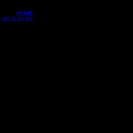
Ukoliko imate problema sa nekim proizvodom koji ste kupili kod nas,
molimo da popunite reklamacijski obrazac.
Kliknite
OVDJE
za preuzimanje obrazaca !
+385 31 250 800
Visa