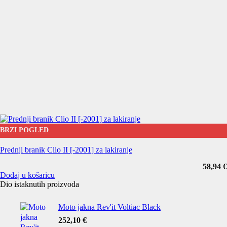
BRZI POGLED
Prednji branik Clio II [-2001] za lakiranje
58,94
€
Dodaj u košaricu
Dio istaknutih proizvoda
Moto jakna Rev'it Voltiac Black
252,10
€