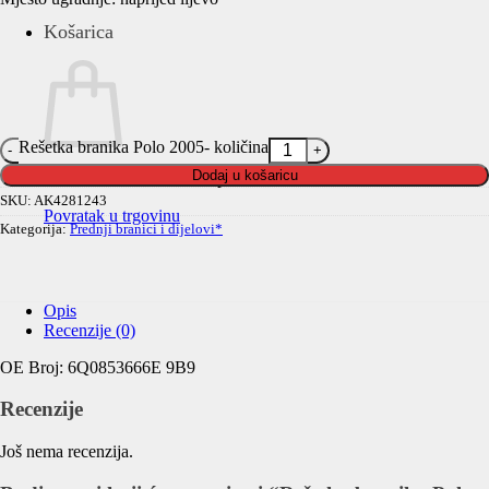
Košarica
Rešetka branika Polo 2005- količina
Dodaj u košaricu
Nema proizvoda u košarici.
SKU:
AK4281243
Povratak u trgovinu
Kategorija:
Prednji branici i dijelovi*
Opis
Recenzije (0)
OE Broj: 6Q0853666E 9B9
Recenzije
Još nema recenzija.