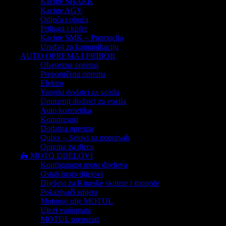
Kacige SHARK
Kacige AGV
Odjeća i obuća
Prtljaga i kofer
Kacige SMK – Promocija
Uređaji za komunikaciju
AUTO OPREMA I PRIBOR
Obavezna oprema
Preporučena oprema
Elektro
Vanjski dodatci za vozila
Unutarnji dodatci za vozila
Auto kozmetika
Kompresori
Dodatna oprema
Quixx – Setovi za popravak
Oprema za djecu
🛵 MOTO DIJELOVI
Konfigurator moto dijelova
Ostali moto dijelovi
Dijelovi za Kineske skutere i mopede
Pokazivači smjera
Motorno ulje MOTUL
Utezi variomata
MOTUL preparati