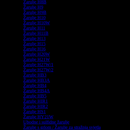
Žarulje H8B
Žarulje H9
Žarulje H9B
Žarulje H10
Žarulje H10W
Žarulje H11
Žarulje H11B
Žarulje H13
Žarulje H15
Žarulje H16
Žarulje H20W
Žarulje H21W
Žarulje H27W/1
Žarulje H27W/2
Žarulje HB3
Žarulje HB3A
Žarulje HB4
Žarulje HB4A
Žarulje HB5
Žarulje HIR1
Žarulje HIR2
Žarulje HS1
Žarulje HY21W
Ubodne i sulfidne žarulje
Žarulje s grlom / Žarulje za stražnja svjetla