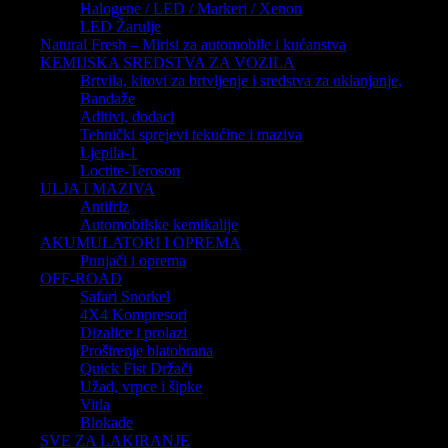
Halogene / LED / Markeri / Xenon
LED Žarulje
Natural Fresh – Mirisi za automobile i kućanstva
KEMIJSKA SREDSTVA ZA VOZILA
Brtvila, kitovi za brtvljenje i sredstva za uklanjanje,
Bandaže
Aditivi, dodaci
Tehnički sprejevi tekućine i maziva
Ljepila-1
Loctite-Teroson
ULJA I MAZIVA
Antifriz
Automobilske kemikalije
AKUMULATORI I OPREMA
Punjači i oprema
OFF-ROAD
Safari Snorkel
4X4 Kompresori
Dizalice i prolazi
Proširenje blatobrana
Quick Fist Držači
Užad, vrpce i šipke
Vitla
Blokade
SVE ZA LAKIRANJE