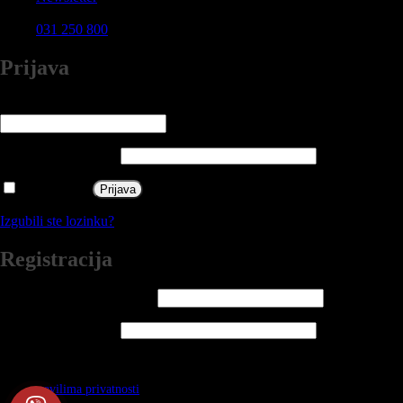
031 250 800
Prijava
Korisničko ime ili email adresa
*
Obavezno
Zaporka
*
Obavezno
Zapamti me
Prijava
Izgubili ste lozinku?
Registracija
Adresa e-pošte
*
Obavezno
Zaporka
*
Obavezno
Vaši će se osobni podaci koristiti za podršku vašem iskustvu na ovoj web
stranici, za upravljanje pristupom vašem računu i za druge svrhe opisane u
našim
pravilima privatnosti
.