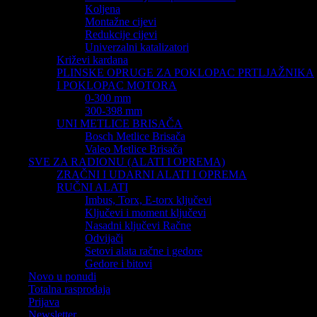
Koljena
Montažne cijevi
Redukcije cijevi
Univerzalni katalizatori
Križevi kardana
PLINSKE OPRUGE ZA POKLOPAC PRTLJAŽNIKA
I POKLOPAC MOTORA
0-300 mm
300-398 mm
UNI METLICE BRISAČA
Bosch Metlice Brisača
Valeo Metlice Brisača
SVE ZA RADIONU (ALATI I OPREMA)
ZRAČNI I UDARNI ALATI I OPREMA
RUČNI ALATI
Imbus, Torx, E-torx ključevi
Ključevi i moment ključevi
Nasadni ključevi Račne
Odvijači
Setovi alata račne i gedore
Gedore i bitovi
Novo u ponudi
Totalna rasprodaja
Prijava
Newsletter