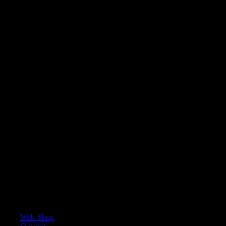
MasterCard
Cash On Delivery
Web-Shop