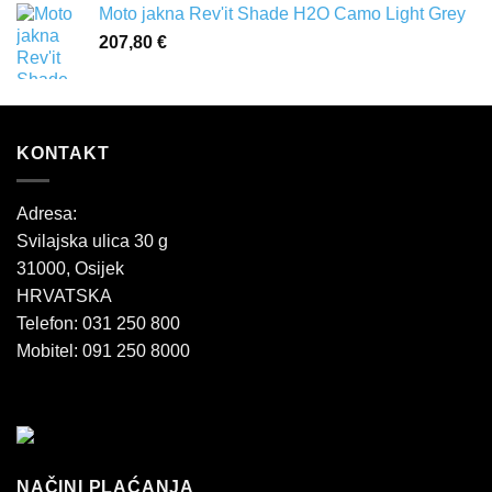
Moto jakna Rev'it Shade H2O Camo Light Grey
207,80
€
KONTAKT
Adresa:
Svilajska ulica 30 g
31000, Osijek
HRVATSKA
Telefon: 031 250 800
Mobitel: 091 250 8000
NAČINI PLAĆANJA