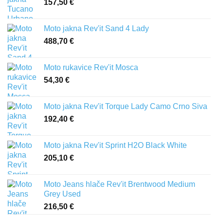
157,50
€
Moto jakna Rev'it Sand 4 Lady
488,70
€
Moto rukavice Rev'it Mosca
54,30
€
Moto jakna Rev'it Torque Lady Camo Crno Siva
192,40
€
Moto jakna Rev'it Sprint H2O Black White
205,10
€
Moto Jeans hlače Rev'it Brentwood Medium
Grey Used
216,50
€