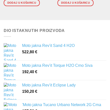
DODAJ U KOŠARICU
DODAJ U KOŠARICU
DIO ISTAKNUTIH PROIZVODA
Moto jakna Rev'it Sand 4 H2O
522,80
€
Moto jakna Rev'it Torque H2O Crno Siva
192,40
€
Moto jakna Rev'it Eclipse Lady
150,20
€
'Moto jakna Tucano Urbano Network 2G Crna