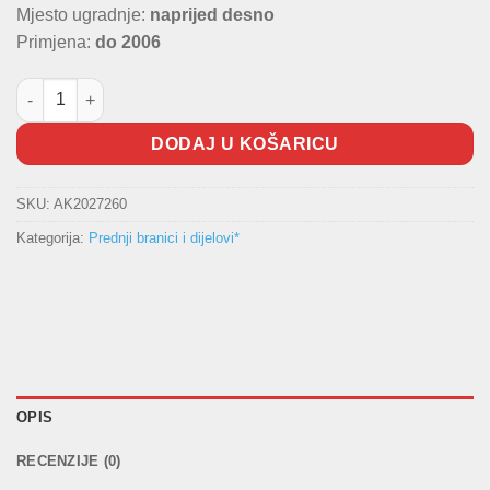
Mjesto ugradnje:
naprijed desno
Primjena:
do 2006
Rešetka branika FORD Desna količina
DODAJ U KOŠARICU
SKU:
AK2027260
Kategorija:
Prednji branici i dijelovi*
OPIS
RECENZIJE (0)