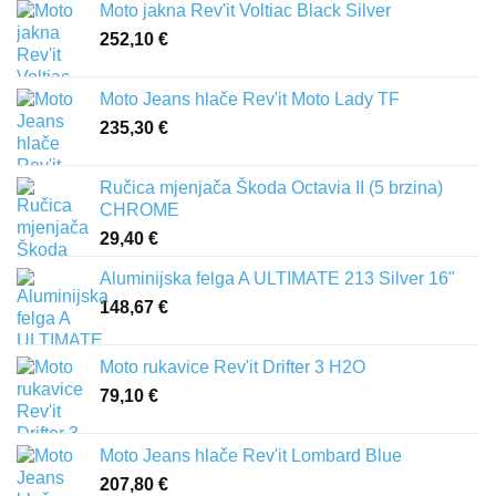
Moto jakna Rev'it Voltiac Black Silver
252,10
€
Moto Jeans hlače Rev'it Moto Lady TF
235,30
€
Ručica mjenjača Škoda Octavia II (5 brzina)
CHROME
29,40
€
Aluminijska felga A ULTIMATE 213 Silver 16"
148,67
€
Moto rukavice Rev'it Drifter 3 H2O
79,10
€
Moto Jeans hlače Rev'it Lombard Blue
207,80
€