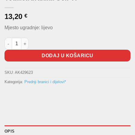
13,20
€
Mjesto ugradnje: lijevo
Vodilica branika Golf VI količina
DODAJ U KOŠARICU
SKU:
AK429623
Kategorija:
Prednji branici i dijelovi*
OPIS