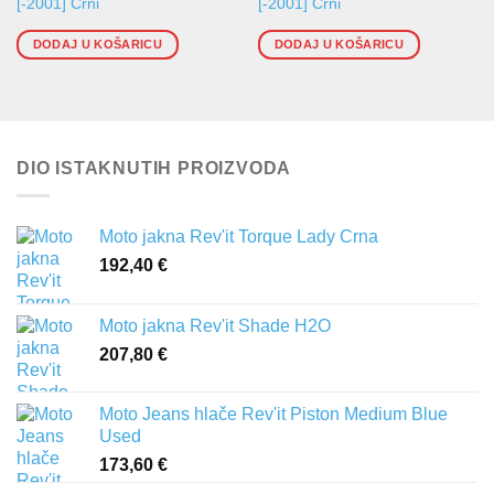
[-2001] Crni
[-2001] Crni
DODAJ U KOŠARICU
DODAJ U KOŠARICU
DIO ISTAKNUTIH PROIZVODA
Moto jakna Rev'it Torque Lady Crna
192,40
€
Moto jakna Rev'it Shade H2O
207,80
€
Moto Jeans hlače Rev'it Piston Medium Blue
Used
173,60
€