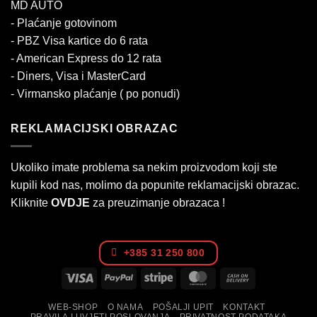
MD AUTO
- Plaćanje gotovinom
- PBZ Visa kartice do 6 rata
- American Express do 12 rata
- Diners, Visa i MasterCard
- Virmansko plaćanje ( po ponudi)
REKLAMACIJSKI OBRAZAC
Ukoliko imate problema sa nekim proizvodom koji ste
kupili kod nas, molimo da popunite reklamacijski obrazac.
Kliknite
OVDJE
za preuzimanje obrazaca !
+385 31 250 800
Visa
PayPal
Stripe
MasterCard
Cash
On
WEB-SHOP
O NAMA
POŠALJI UPIT
KONTAKT
Delivery
PRAVILA I UVJETI POSLOVANJA
PRIVATNOST PODATAKA