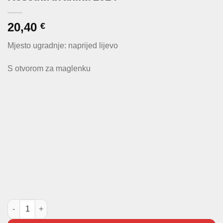
20,40
€
Mjesto ugradnje: naprijed lijevo
S otvorom za maglenku
Rešetka branika 2014- količina