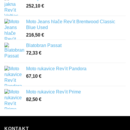
84,50 €
252,10
€
do
91,20 €
Moto Jeans hlače Rev'it Brentwood Classic
Blue Used
216,50
€
Blatobran Passat
72,33
€
Moto rukavice Rev'it Pandora
67,10
€
Moto rukavice Rev'it Prime
82,50
€
KONTAKT