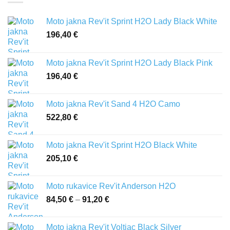
Moto jakna Rev'it Sprint H2O Lady Black White
196,40
€
Moto jakna Rev'it Sprint H2O Lady Black Pink
196,40
€
Moto jakna Rev'it Sand 4 H2O Camo
522,80
€
Moto jakna Rev'it Sprint H2O Black White
205,10
€
Moto rukavice Rev'it Anderson H2O
84,50
€
–
91,20
€
Raspon
cijena:
od
Moto jakna Rev'it Voltiac Black Silver