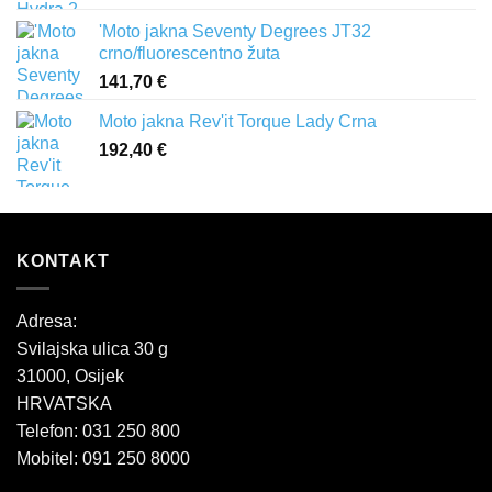
'Moto jakna Seventy Degrees JT32
crno/fluorescentno žuta
141,70
€
Moto jakna Rev'it Torque Lady Crna
192,40
€
KONTAKT
Adresa:
Svilajska ulica 30 g
31000, Osijek
HRVATSKA
Telefon: 031 250 800
Mobitel: 091 250 8000