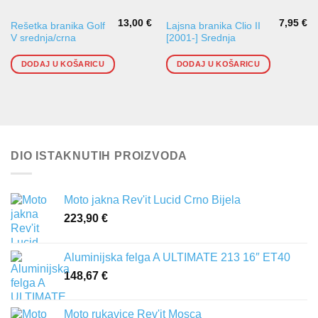
13,00
€
7,95
€
Rešetka branika Golf
Lajsna branika Clio II
V srednja/crna
[2001-] Srednja
DODAJ U KOŠARICU
DODAJ U KOŠARICU
DIO ISTAKNUTIH PROIZVODA
Moto jakna Rev'it Lucid Crno Bijela
223,90
€
Aluminijska felga A ULTIMATE 213 16″ ET40
148,67
€
Moto rukavice Rev'it Mosca