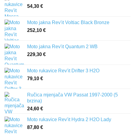
54,30
€
Moto jakna Rev'it Voltiac Black Bronze
252,10
€
Moto jakna Rev'it Quantum 2 WB
229,30
€
Moto rukavice Rev'it Drifter 3 H2O
79,10
€
Ručica mjenjača VW Passat 1997-2000 (5
brzina)
24,60
€
Moto rukavice Rev'it Hydra 2 H2O Lady
87,80
€