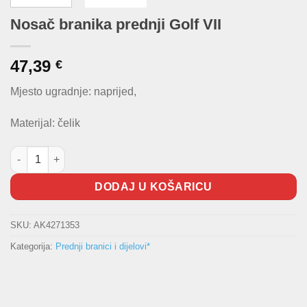
Nosač branika prednji Golf VII
47,39
€
Mjesto ugradnje: naprijed,
Materijal: čelik
Nosač branika prednji Golf VII količina
DODAJ U KOŠARICU
SKU:
AK4271353
Kategorija:
Prednji branici i dijelovi*