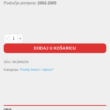
Područje primjene:
2002-2005
Rešetka prednjeg branika W163 količina
DODAJ U KOŠARICU
SKU:
AK2840234
Kategorija:
Prednji branici i dijelovi*
OPIS