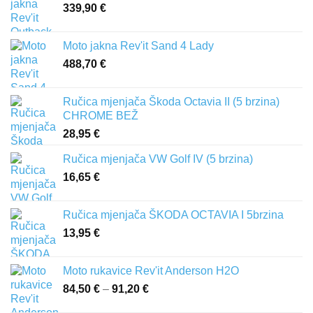
339,90
€
Moto jakna Rev'it Sand 4 Lady
488,70
€
Ručica mjenjača Škoda Octavia II (5 brzina)
CHROME BEŽ
28,95
€
Ručica mjenjača VW Golf IV (5 brzina)
16,65
€
Ručica mjenjača ŠKODA OCTAVIA I 5brzina
13,95
€
Moto rukavice Rev'it Anderson H2O
84,50
€
–
91,20
€
Raspon
cijena: