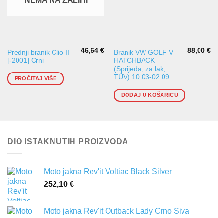
NEMA NA ZALIHI
46,64
€
88,00
€
Prednji branik Clio II
Branik VW GOLF V
[-2001] Crni
HATCHBACK
(Sprijeda, za lak,
TÜV) 10.03-02.09
PROČITAJ VIŠE
DODAJ U KOŠARICU
DIO ISTAKNUTIH PROIZVODA
Moto jakna Rev'it Voltiac Black Silver
252,10
€
Moto jakna Rev'it Outback Lady Crno Siva