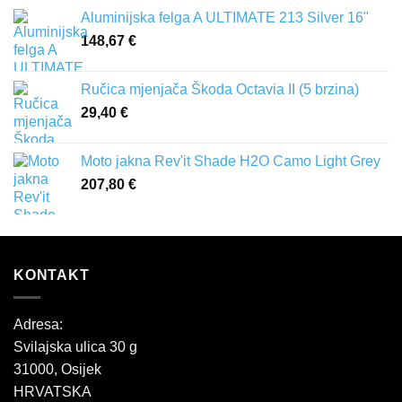
od
Aluminijska felga A ULTIMATE 213 Silver 16"
84,50 €
148,67
€
do
91,20 €
Ručica mjenjača Škoda Octavia II (5 brzina)
29,40
€
Moto jakna Rev'it Shade H2O Camo Light Grey
207,80
€
KONTAKT
Adresa:
Svilajska ulica 30 g
31000, Osijek
HRVATSKA