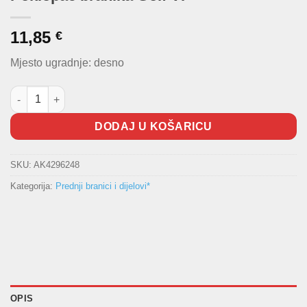
11,85
€
Mjesto ugradnje: desno
Poklopac branika Golf VI količina
DODAJ U KOŠARICU
SKU:
AK4296248
Kategorija:
Prednji branici i dijelovi*
OPIS