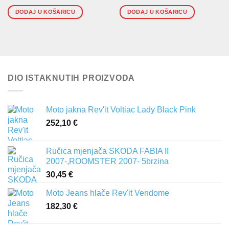
DODAJ U KOŠARICU
DODAJ U KOŠARICU
DIO ISTAKNUTIH PROIZVODA
Moto jakna Rev'it Voltiac Lady Black Pink
252,10
€
Ručica mjenjača SKODA FABIA II
2007-,ROOMSTER 2007- 5brzina
30,45
€
Moto Jeans hlače Rev'it Vendome
182,30
€