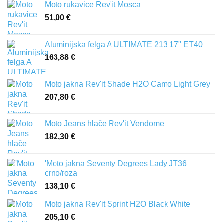
Moto rukavice Rev'it Mosca
51,00
€
Aluminijska felga A ULTIMATE 213 17" ET40
163,88
€
Moto jakna Rev'it Shade H2O Camo Light Grey
207,80
€
Moto Jeans hlače Rev'it Vendome
182,30
€
'Moto jakna Seventy Degrees Lady JT36
crno/roza
138,10
€
Moto jakna Rev'it Sprint H2O Black White
205,10
€