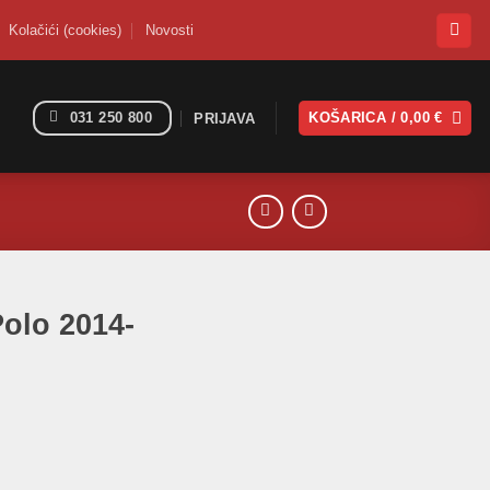
Kolačići (cookies)
Novosti
031 250 800
KOŠARICA /
0,00
€
PRIJAVA
Polo 2014-