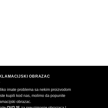
KLAMACIJSKI OBRAZAC
liko imate problema sa nekim proizvodom
 ste kupili kod nas, molimo da popunite
amacijski obrazac.
nite
OVDJE
za preuzimanje obrazaca !