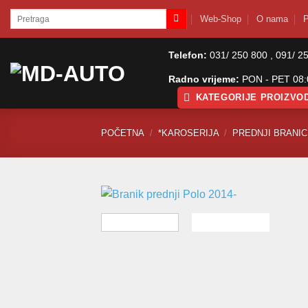
Skip
Pretraži:
Web-Shop
O nama
P
to
content
Telefon:
031/ 250 800 , 091/ 2
Radno vrijeme:
PON - PET 08:0
KATEGORIJE PROIZVO
POČETNA
/
*KAROSERIJA
/
PREDNJI BRANICI