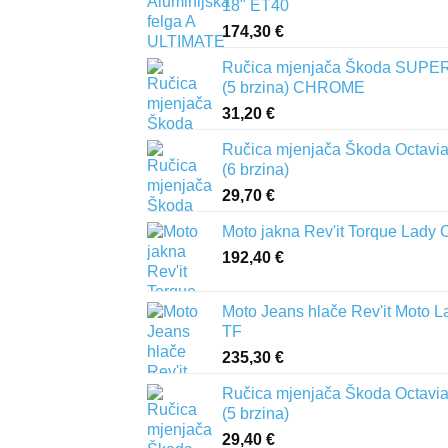
18" ET40
174,30
€
Ručica mjenjača Škoda SUPER
(5 brzina) CHROME
31,20
€
Ručica mjenjača Škoda Octavia 
(6 brzina)
29,70
€
Moto jakna Rev'it Torque Lady 
192,40
€
Moto Jeans hlače Rev'it Moto L
TF
235,30
€
Ručica mjenjača Škoda Octavia 
(5 brzina)
29,40
€