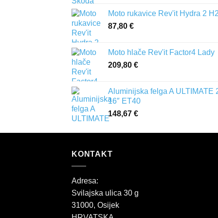
Moto rukavice Rev'it Hydra 2 H
87,80
€
Moto hlače Rev'it Factor4 Lady
209,80
€
Aluminijska felga A ULTIMATE 
16″ ET40
148,67
€
KONTAKT
Adresa:
Svilajska ulica 30 g
31000, Osijek
HRVATSKA