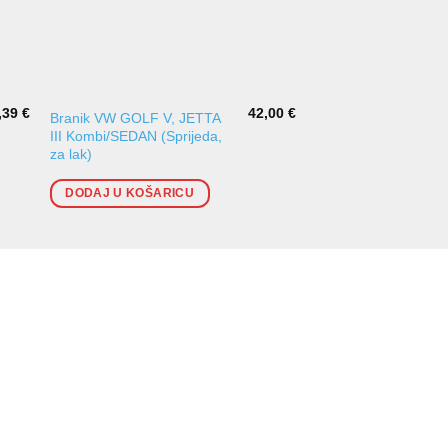
,39
€
42,00
€
Branik VW GOLF V, JETTA
Nosač prednjeg bran
III Kombi/SEDAN (Sprijeda,
II
za lak)
DODAJ U KOŠARI
DODAJ U KOŠARICU