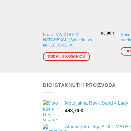
63,00
€
Branik VW GOLF V
Rešet
HATCHBACK (Sprijeda, za
sredn
lak) 10.03-02.09
DO
DODAJ U KOŠARICU
DIO ISTAKNUTIH PROIZVODA
Moto jakna Rev'it Sand 4 Lady
488,70
€
Aluminijska felga A ULTIMATE 