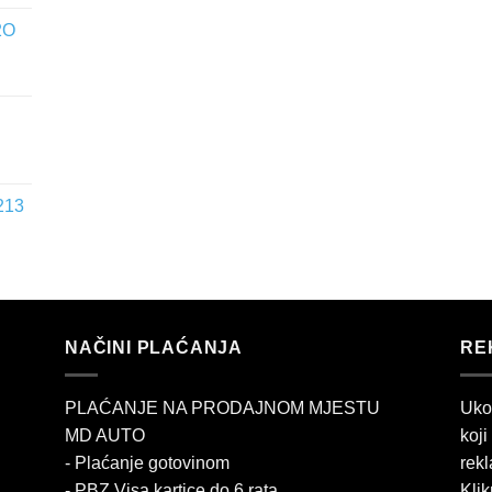
2O
213
NAČINI PLAĆANJA
RE
PLAĆANJE NA PRODAJNOM MJESTU
Uko
MD AUTO
koji
- Plaćanje gotovinom
rekl
- PBZ Visa kartice do 6 rata
Klik