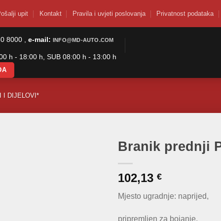
ošalji upit
Kontakt
Pravila i uvjeti poslovanja
Privatnost podataka
50 8000 ,
e-mail:
INFO@MD-AUTO.COM
0 h - 18:00 h, SUB 08:00 h - 13:00 h
DA
 I DIJELOVI*
Branik prednji 
102,13
€
Mjesto ugradnje: naprijed,
pripremljen za bojanje,