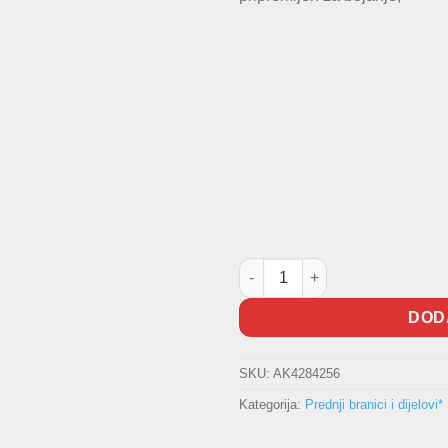
Branik prednji Polo 2014- koli
DOD
SKU:
AK4284256
Kategorija:
Prednji branici i dijelovi*