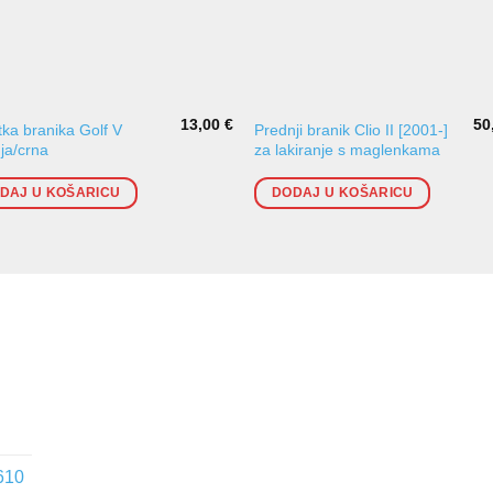
13,00
€
50
ka branika Golf V
Prednji branik Clio II [2001-]
ja/crna
za lakiranje s maglenkama
DAJ U KOŠARICU
DODAJ U KOŠARICU
610