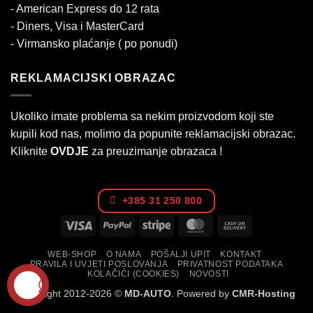
- American Express do 12 rata
- Diners, Visa i MasterCard
- Virmansko plaćanje ( po ponudi)
REKLAMACIJSKI OBRAZAC
Ukoliko imate problema sa nekim proizvodom koji ste
kupili kod nas, molimo da popunite reklamacijski obrazac.
Kliknite
OVDJE
za preuzimanje obrazaca !
+385 31 250 800
Visa
PayPal
Stripe
MasterCard
Cash
On
WEB-SHOP
O NAMA
POŠALJI UPIT
KONTAKT
Delivery
PRAVILA I UVJETI POSLOVANJA
PRIVATNOST PODATAKA
KOLAČIĆI (COOKIES)
NOVOSTI
Copyright 2012-2026 ©
MD-AUTO
. Powered by
CMR-Hosting