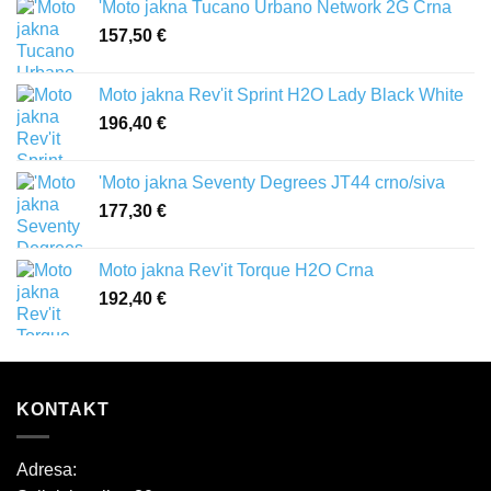
'Moto jakna Tucano Urbano Network 2G Crna
157,50
€
Moto jakna Rev'it Sprint H2O Lady Black White
196,40
€
'Moto jakna Seventy Degrees JT44 crno/siva
177,30
€
Moto jakna Rev'it Torque H2O Crna
192,40
€
KONTAKT
Adresa: