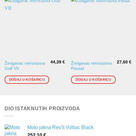
44,39
€
27,60
€
Žmigavac retrovizora
Žmigavac retrovizora
Golf VII
Passat
DODAJ U KOŠARICU
DODAJ U KOŠARICU
DIO ISTAKNUTIH PROIZVODA
Moto jakna Rev'it Voltiac Black
252,10
€