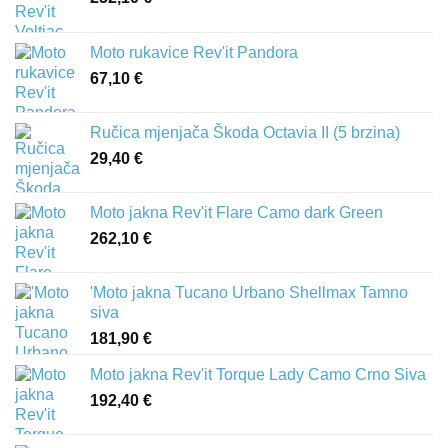
Moto rukavice Rev'it Pandora
67,10
€
Ručica mjenjača Škoda Octavia II (5 brzina)
29,40
€
Moto jakna Rev'it Flare Camo dark Green
262,10
€
'Moto jakna Tucano Urbano Shellmax Tamno
siva
181,90
€
Moto jakna Rev'it Torque Lady Camo Crno Siva
192,40
€