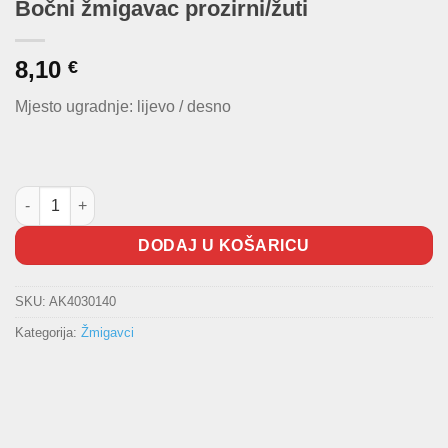
Bočni žmigavac prozirni/žuti
8,10
€
Mjesto ugradnje: lijevo / desno
Bočni žmigavac prozirni/žuti količina
DODAJ U KOŠARICU
SKU:
AK4030140
Kategorija:
Žmigavci