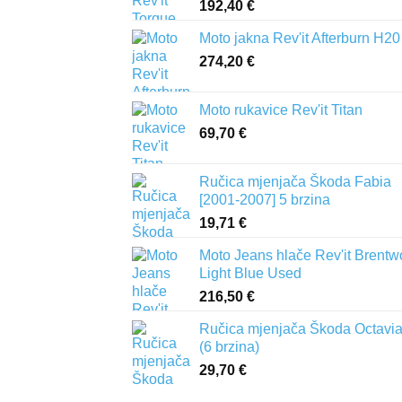
192,40
€
Moto jakna Rev'it Afterburn H20
274,20
€
Moto rukavice Rev'it Titan
69,70
€
Ručica mjenjača Škoda Fabia
[2001-2007] 5 brzina
19,71
€
Moto Jeans hlače Rev'it Brent
Light Blue Used
216,50
€
Ručica mjenjača Škoda Octavia 
(6 brzina)
29,70
€