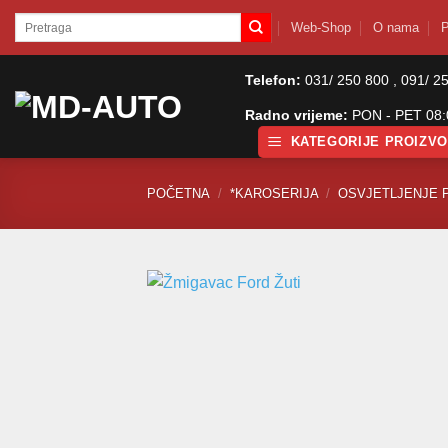
Skip
Pretraži:
Web-Shop
O nama
P
to
content
Telefon:
031/ 250 800 , 091/ 2
Radno vrijeme:
PON - PET 08:0
KATEGORIJE PROIZV
POČETNA
/
*KAROSERIJA
/
OSVJETLJENJE 