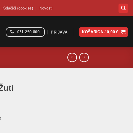
Kolačići (cookies)
Novosti
031 250 800
KOŠARICA /
0,00
€
PRIJAVA
Žuti
o