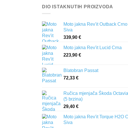
DIO ISTAKNUTIH PROIZVODA
Moto jakna Rev'it Outback Crno
Siva
339,90
€
Moto jakna Rev'it Lucid Crna
223,90
€
Blatobran Passat
72,33
€
Ručica mjenjača Škoda Octavia 
(5 brzina)
29,40
€
Moto jakna Rev'it Torque H2O 
Siva