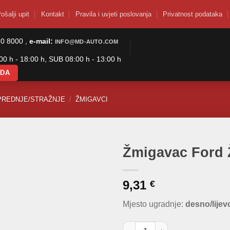
ošalji upit
Kontakt
Pravila i uvjeti poslovanja
Privatnost podataka
50 8000 ,
e-mail:
INFO@MD-AUTO.COM
0 h - 18:00 h, SUB 08:00 h - 13:00 h
ODA
PREDNJE/STRAŽNJE
/
ŽMIGAVCI
Žmigavac Ford 
9,31
€
Mjesto ugradnje:
desno/lijev
Žmigavac Ford Žuti količina