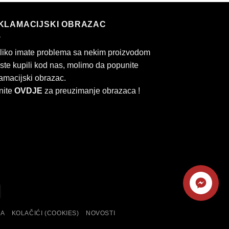
KLAMACIJSKI OBRAZAC
liko imate problema sa nekim proizvodom
 ste kupili kod nas, molimo da popunite
amacijski obrazac.
nite
OVDJE
za preuzimanje obrazaca !
Kontaktirajte
ard
Cash
nas
On
KA
KOLAČIĆI (COOKIES)
NOVOSTI
Delivery