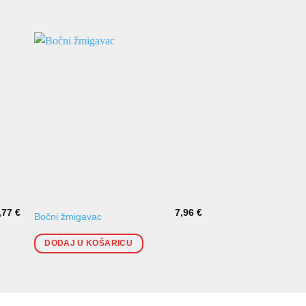
,77
€
7,96
€
Žmigavac retrovizora
Bočni žmigavac
VII
DODAJ U KOŠARICU
DODAJ U KOŠARI