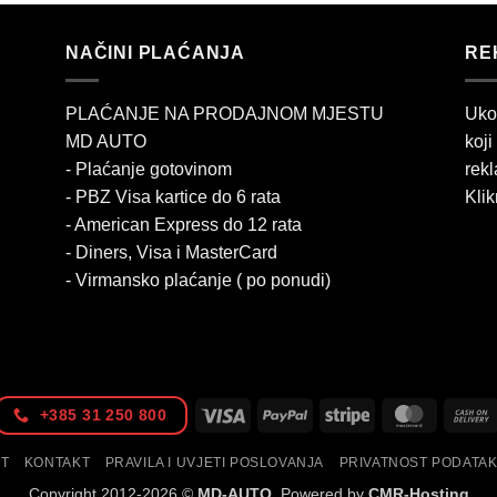
NAČINI PLAĆANJA
RE
PLAĆANJE NA PRODAJNOM MJESTU
Uko
MD AUTO
koji
- Plaćanje gotovinom
rekl
- PBZ Visa kartice do 6 rata
Klik
- American Express do 12 rata
- Diners, Visa i MasterCard
- Virmansko plaćanje ( po ponudi)
Visa
PayPal
Stripe
MasterC
+385 31 250 800
IT
KONTAKT
PRAVILA I UVJETI POSLOVANJA
PRIVATNOST PODATA
Copyright 2012-2026 ©
MD-AUTO
. Powered by
CMR-Hosting