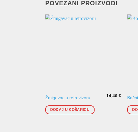
POVEZANI PROIZVODI
14,40
€
Žmigavac u retrovizoru
Bočni
DODAJ U KOŠARICU
DO