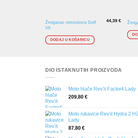
44,39
€
Žmigavac retrovizora Golf
Žmiga
VII
DO
DODAJ U KOŠARICU
DIO ISTAKNUTIH PROIZVODA
Moto hlače Rev'it Factor4 Lady
209,80
€
Moto rukavice Rev'it Hydra 2 H
Lady
87,80
€