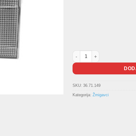
Bočni žmigavac količina
DOD
SKU:
36.71.149
Kategorija:
Žmigavci