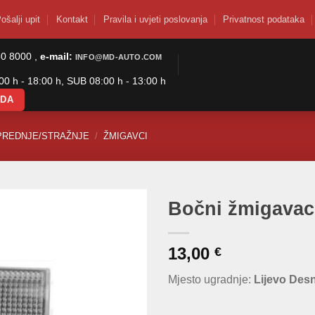
ošalji upit
Kontakt
Pravila i uvjeti poslovanja
Privatnost podataka
50 8000 ,
e-mail:
INFO@MD-AUTO.COM
0 h - 18:00 h, SUB 08:00 h - 13:00 h
ODA
PREDNJE/STRAŽNJE
/
ŽMIGAVCI
Bočni žmigavac
13,00
€
Mjesto ugradnje:
Lijevo Des