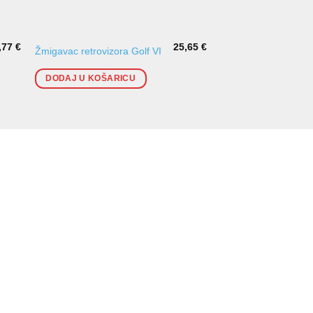
,77
€
25,65
€
Žmigavac retrovizora Golf VI
Žmigavac u retroviz
DODAJ U KOŠARICU
DODAJ U KOŠARI