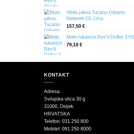
'Moto jakna Tucano Urbano
Network 2G Crna
157,50
€
Moto rukavice Rev'it Drifter 3 H
79,10
€
KONTAKT
Adresa:
Svilajska ulica 30 g
31000, Osijek
HRVATSKA
Telefon: 031 250 800
Mobitel: 091 250 8000