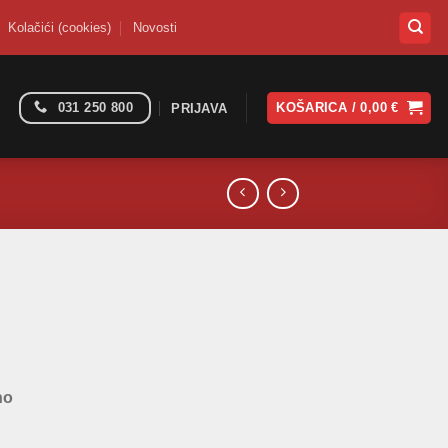
Kolačići (cookies)
Novosti
031 250 800
KOŠARICA /
0,00
€
PRIJAVA
no