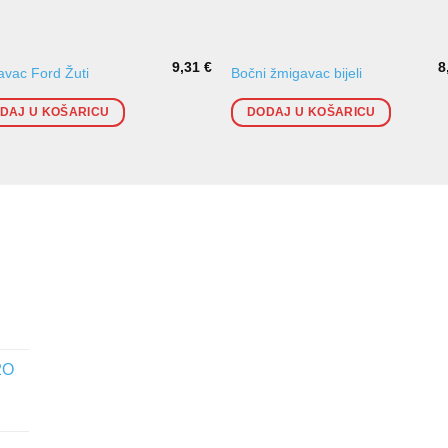
9,31
€
8
vac Ford Žuti
Bočni žmigavac bijeli
DAJ U KOŠARICU
DODAJ U KOŠARICU
2O