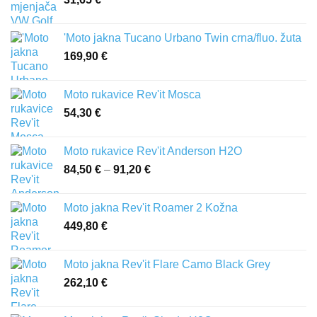
'Moto jakna Tucano Urbano Twin crna/fluo. žuta
169,90
€
Moto rukavice Rev'it Mosca
54,30
€
Moto rukavice Rev'it Anderson H2O
84,50
€
–
91,20
€
Raspon
cijena:
od
Moto jakna Rev'it Roamer 2 Kožna
84,50 €
449,80
€
do
91,20 €
Moto jakna Rev'it Flare Camo Black Grey
262,10
€