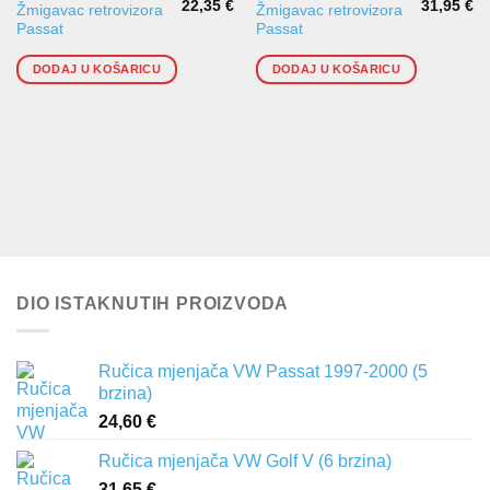
22,35
€
31,95
€
Žmigavac retrovizora
Žmigavac retrovizora
Passat
Passat
DODAJ U KOŠARICU
DODAJ U KOŠARICU
DIO ISTAKNUTIH PROIZVODA
Ručica mjenjača VW Passat 1997-2000 (5
brzina)
24,60
€
Ručica mjenjača VW Golf V (6 brzina)
31,65
€