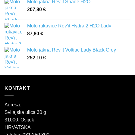
Moto jakna Rev'it Shade H2O
207,80
€
Moto rukavice Rev'it Hydra 2 H2O Lady
87,80
€
Moto jakna Rev'it Voltiac Lady Black Grey
252,10
€
KONTAKT
Adresa:
Svilajska ulica 30 g
31000, Osijek
HRVATSKA
Telefon: 031 250 800