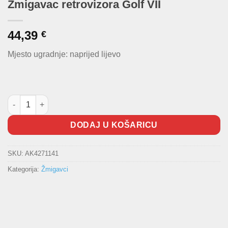
Žmigavac retrovizora Golf VII
44,39
€
Mjesto ugradnje: naprijed lijevo
Žmigavac retrovizora Golf VII količina
DODAJ U KOŠARICU
SKU:
AK4271141
Kategorija:
Žmigavci