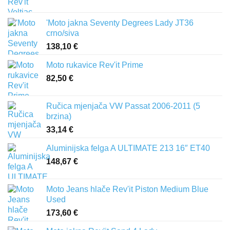
'Moto jakna Seventy Degrees Lady JT36
crno/siva
138,10
€
Moto rukavice Rev'it Prime
82,50
€
Ručica mjenjača VW Passat 2006-2011 (5
brzina)
33,14
€
Aluminijska felga A ULTIMATE 213 16″ ET40
148,67
€
Moto Jeans hlače Rev'it Piston Medium Blue
Used
173,60
€