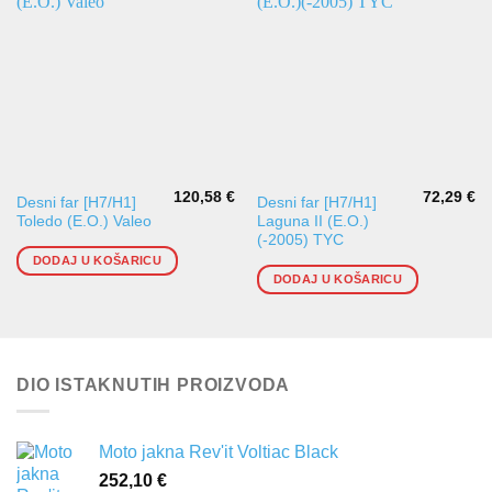
120,58
€
72,29
€
Desni far [H7/H1]
Desni far [H7/H1]
Toledo (E.O.) Valeo
Laguna II (E.O.)
(-2005) TYC
DODAJ U KOŠARICU
DODAJ U KOŠARICU
DIO ISTAKNUTIH PROIZVODA
Moto jakna Rev'it Voltiac Black
252,10
€