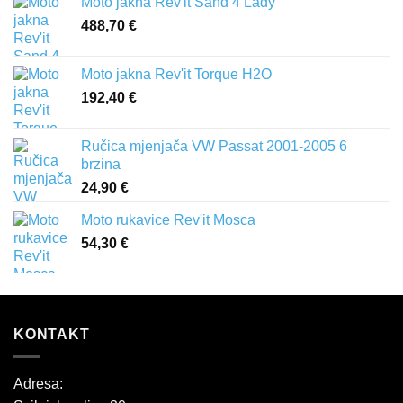
Moto jakna Rev'it Sand 4 Lady
488,70
€
Moto jakna Rev'it Torque H2O
192,40
€
Ručica mjenjača VW Passat 2001-2005 6
brzina
24,90
€
Moto rukavice Rev'it Mosca
54,30
€
KONTAKT
Adresa: