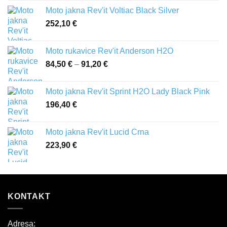
Moto jakna Rev'it Voltiac Black Silver
252,10
€
Moto rukavice Rev'it Anderson H2O
84,50
€
–
91,20
€
Raspon
cijena:
od
Moto jakna Rev'it Sprint H2O Lady Black Pink
84,50 €
196,40
€
do
91,20 €
Moto jakna Rev'it Lucid Crna
223,90
€
KONTAKT
Adresa: