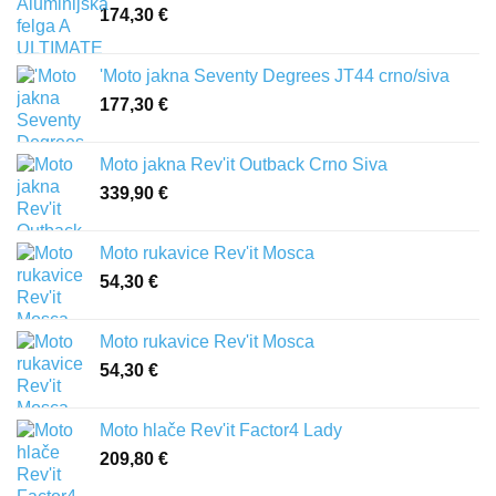
174,30
€
'Moto jakna Seventy Degrees JT44 crno/siva
177,30
€
Moto jakna Rev'it Outback Crno Siva
339,90
€
Moto rukavice Rev'it Mosca
54,30
€
Moto rukavice Rev'it Mosca
54,30
€
Moto hlače Rev'it Factor4 Lady
209,80
€