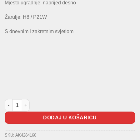
Mjesto ugradnje: naprijed desno
Žarulje: H8 / P21W
S dnevnim i zakretnim svjetlom
Maglenka Polo količina
DODAJ U KOŠARICU
SKU:
AK4284160