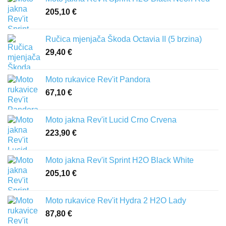
205,10
€
Ručica mjenjača Škoda Octavia II (5 brzina)
29,40
€
Moto rukavice Rev'it Pandora
67,10
€
Moto jakna Rev'it Lucid Crno Crvena
223,90
€
Moto jakna Rev'it Sprint H2O Black White
205,10
€
Moto rukavice Rev'it Hydra 2 H2O Lady
87,80
€