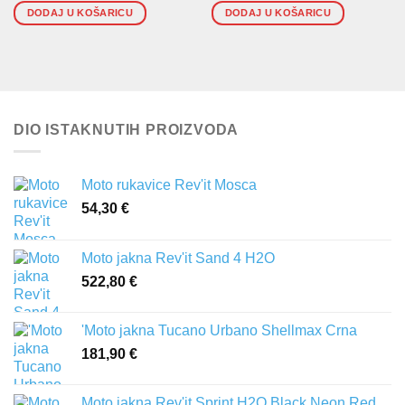
DODAJ U KOŠARICU
DODAJ U KOŠARICU
DIO ISTAKNUTIH PROIZVODA
Moto rukavice Rev'it Mosca
54,30
€
Moto jakna Rev'it Sand 4 H2O
522,80
€
'Moto jakna Tucano Urbano Shellmax Crna
181,90
€
Moto jakna Rev'it Sprint H2O Black Neon Red