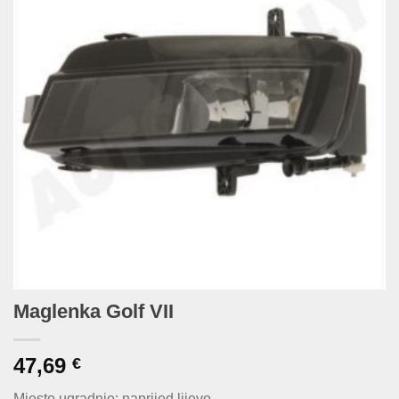
Maglenka Golf VII
47,69
€
Mjesto ugradnje: naprijed lijevo