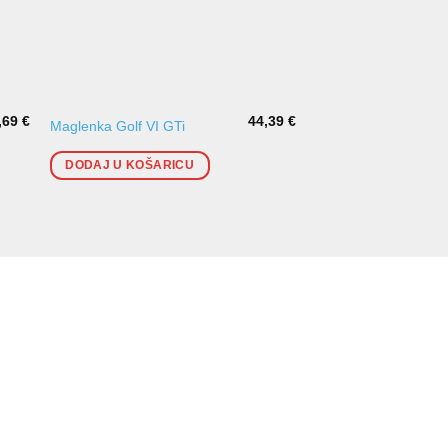
,69
€
44,39
€
Desna Maglenka [H1] 
Maglenka Golf VI GTi
(-05/2001)
DODAJ U KOŠARICU
DODAJ U KOŠARI