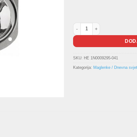
D maglenka HELLA količina
DOD
SKU:
HE 1N0009295-041
Kategorija:
Maglenke / Dnevna svjet