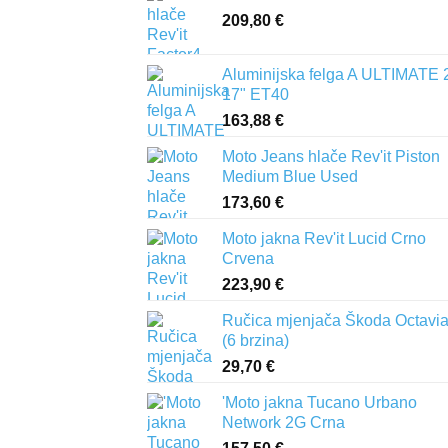
209,80
€
Aluminijska felga A ULTIMATE 
17" ET40
163,88
€
Moto Jeans hlače Rev'it Piston
Medium Blue Used
173,60
€
Moto jakna Rev'it Lucid Crno
Crvena
223,90
€
Ručica mjenjača Škoda Octavia 
(6 brzina)
29,70
€
'Moto jakna Tucano Urbano
Network 2G Crna