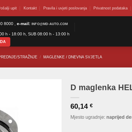
ošalji upit
Kontakt
Pravila i uvjeti poslovanja
Privatnost podataka
50 8000 ,
e-mail:
INFO@MD-AUTO.COM
0 h - 18:00 h, SUB 08:00 h - 13:00 h
ODA
PREDNJE/STRAŽNJE
/
MAGLENKE / DNEVNA SVJETLA
D maglenka HE
60,14
€
Mjesto ugradnje:
naprijed d