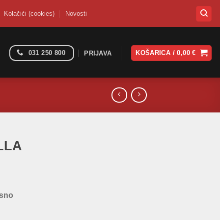
Kolačići (cookies)
Novosti
031 250 800
KOŠARICA /
0,00
€
PRIJAVA
LLA
esno