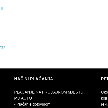
II
T32
NAČINI PLAĆANJA
RE
PLAĆANJE NA PRODAJNOM MJESTU
Uko
MD AUTO
koji
- Plaćanje gotovinom
rekl