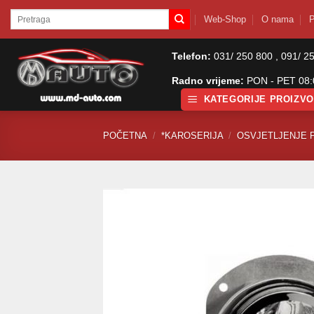
Skip
Pretraži:
Web-Shop
O nama
P
to
content
Telefon:
031/ 250 800 , 091/ 2
Radno vrijeme:
PON - PET 08:0
KATEGORIJE PROIZV
POČETNA
/
*KAROSERIJA
/
OSVJETLJENJE 