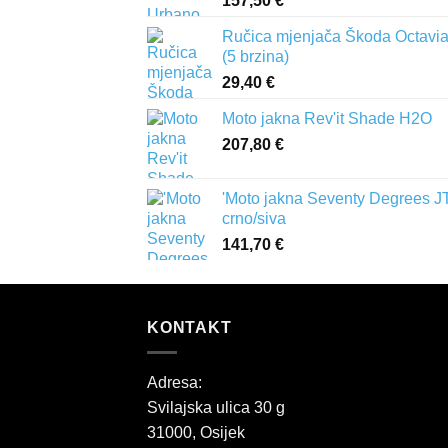
157,50
€
Ručica mjenjača Škoda Octavia 
(5 brzina)
29,40
€
Moto jakna Rev'it Shade H2O
207,80
€
'Moto jakna Seventy Degrees J
crno/siva
141,70
€
KONTAKT
Adresa:
Svilajska ulica 30 g
31000, Osijek