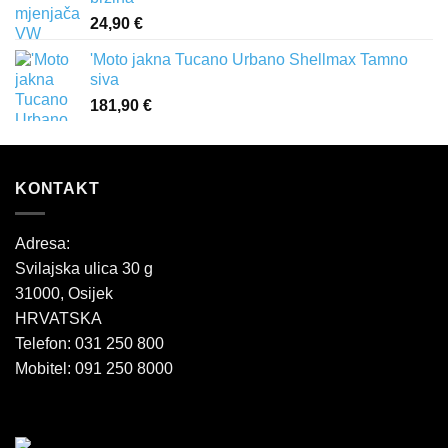
24,90
€
'Moto jakna Tucano Urbano Shellmax Tamno
siva
181,90
€
KONTAKT
Adresa:
Svilajska ulica 30 g
31000, Osijek
HRVATSKA
Telefon: 031 250 800
Mobitel: 091 250 8000