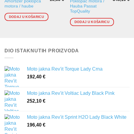
Amortizer poklopca
Poklopac motora /
motora / haube
Hauba Passat
TopQuality
DODAJ U KOŠARICU
DODAJ U KOŠARICU
DIO ISTAKNUTIH PROIZVODA
Moto jakna Rev'it Torque Lady Crna
192,40
€
Moto jakna Rev'it Voltiac Lady Black Pink
252,10
€
Moto jakna Rev'it Sprint H2O Lady Black White
196,40
€