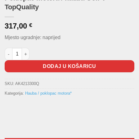
TopQuality
317,00
€
Mjesto ugradnje: naprijed
Poklopac motora / hauba Golf V TopQuality količina
DODAJ U KOŠARICU
SKU:
AK4213300Q
Kategorija:
Hauba / poklopac motora*