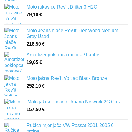
Moto rukavice Rev'it Drifter 3 H2O
79,10
€
Moto Jeans hlače Rev'it Brentwood Medium
Grey Used
216,50
€
Amortizer poklopca motora / haube
19,65
€
Moto jakna Rev'it Voltiac Black Bronze
252,10
€
'Moto jakna Tucano Urbano Network 2G Crna
157,50
€
Ručica mjenjača VW Passat 2001-2005 6
brzina