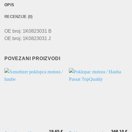
OPIS
RECENZIJE (0)
OE broj: 1K0823031 B
OE broj: 1K0823031 J
POVEZANI PROIZVODI
19,65
€
348,10
€